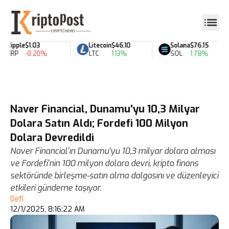
Ripple
$1.03
Litecoin
$46.10
Solana
$76.15
XRP
-0.20%
LTC
1.13%
SOL
1.78%
Naver Financial, Dunamu'yu 10,3 Milyar
Dolara Satın Aldı; Fordefi 100 Milyon
Dolara Devredildi
Naver Financial'ın Dunamu'yu 10,3 milyar dolara alması
ve Fordefi'nin 100 milyon dolara devri, kripto finans
sektöründe birleşme-satın alma dalgasını ve düzenleyici
etkileri gündeme taşıyor.
Defi
12/1/2025, 8:16:22 AM