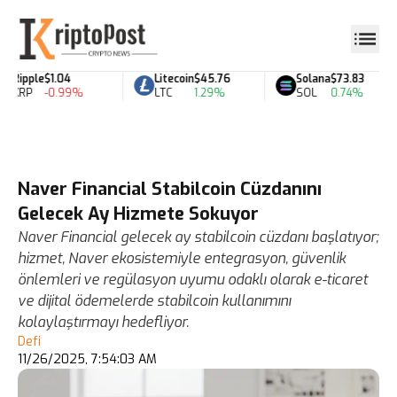
Ripple
$1.04
Litecoin
$45.76
Solana
$73.83
XRP
-0.99%
LTC
1.29%
SOL
0.74%
Naver Financial Stabilcoin Cüzdanını
Gelecek Ay Hizmete Sokuyor
Naver Financial gelecek ay stabilcoin cüzdanı başlatıyor;
hizmet, Naver ekosistemiyle entegrasyon, güvenlik
önlemleri ve regülasyon uyumu odaklı olarak e-ticaret
ve dijital ödemelerde stabilcoin kullanımını
kolaylaştırmayı hedefliyor.
Defi
11/26/2025, 7:54:03 AM