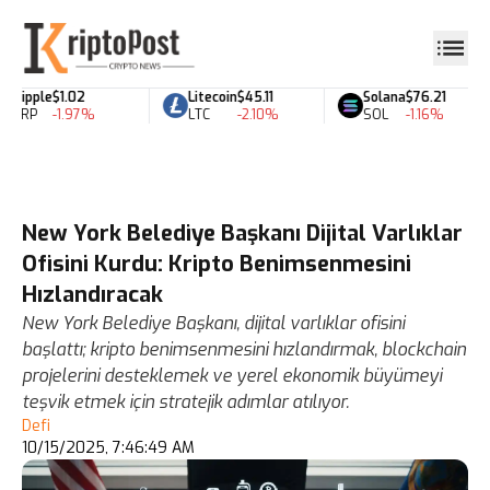
Ripple
$1.02
Litecoin
$45.11
Solana
$76.21
XRP
-1.97%
LTC
-2.10%
SOL
-1.16%
New York Belediye Başkanı Dijital Varlıklar
Ofisini Kurdu: Kripto Benimsenmesini
Hızlandıracak
New York Belediye Başkanı, dijital varlıklar ofisini
başlattı; kripto benimsenmesini hızlandırmak, blockchain
projelerini desteklemek ve yerel ekonomik büyümeyi
teşvik etmek için stratejik adımlar atılıyor.
Defi
10/15/2025, 7:46:49 AM