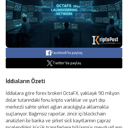
Facebook'ta paylaş
Twitter'da paylaş
İddiaların Özeti
İddialara göre forex brokeri OctaFX, yaklaşık 90 milyon
dolar tutarındaki fonu kripto varlıklar ve yurt dışı
merkezli sahte şirket ağları aracılığıyla aklamakla
suçlanıyor. Bağımsız raporlar, zincir içi blockchain
analizleri ile banka ve şirket sicil kayıtlarının çapraz
incelendiğini; küçük transferlere bölünmüş mevduatların