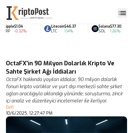
Ripple
$1.04
Litecoin
$46.37
Solana
$77.30
XRP
-0.32%
LTC
1.14%
SOL
1.26%
OctaFX'in 90 Milyon Dolarlık Kripto Ve
Sahte Şirket Ağı İddiaları
OctaFX hakkında yayılan iddialar, 90 milyon dolarlık
fonun kripto varlıklar ve yurt dışı merkezli sahte şirket
ağları aracılığıyla aklandığı yönünde; soruşturma, zincir
içi analiz ve düzenleyici incelemeler ile ilerliyor.
Defi
10/6/2025, 12:27:47 PM