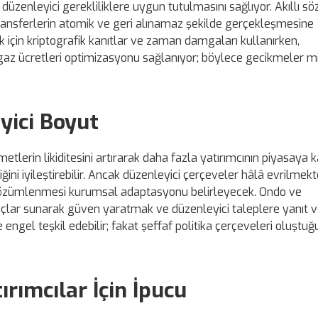
üzenleyici gerekliliklere uygun tutulmasını sağlıyor. Akıllı s
ransferlerin atomik ve geri alınamaz şekilde gerçekleşmesine
için kriptografik kanıtlar ve zaman damgaları kullanırken,
ük gaz ücretleri optimizasyonu sağlanıyor; böylece gecikmeler m
yici Boyut
metlerin likiditesini artırarak daha fazla yatırımcının piyasaya k
iğini iyileştirebilir. Ancak düzenleyici çerçeveler hâlâ evrilmek
çözümlenmesi kurumsal adaptasyonu belirleyecek. Ondo ve
lar sunarak güven yaratmak ve düzenleyici taleplere yanıt 
 engel teşkil edebilir; fakat şeffaf politika çerçeveleri oluştu
ırımcılar İçin İpucu