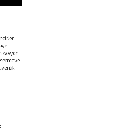
ncirler
maye
enizasyon
si sermaye
üvenlik
k