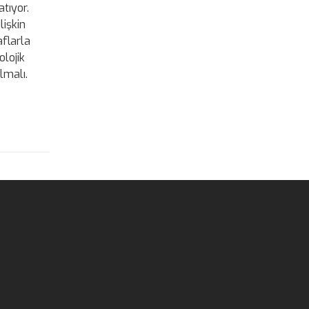
tıyor.
lişkin
aflarla
olojik
lmalı.