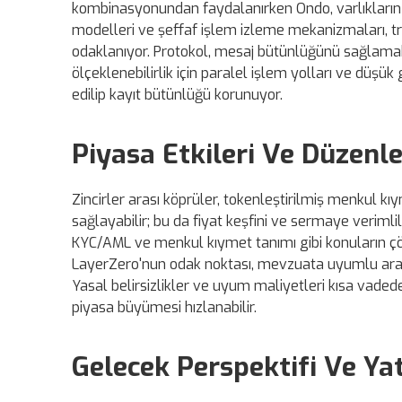
kombinasyonundan faydalanırken Ondo, varlıkların d
modelleri ve şeffaf işlem izleme mekanizmaları, t
odaklanıyor. Protokol, mesaj bütünlüğünü sağlamak 
ölçeklenebilirlik için paralel işlem yolları ve düş
edilip kayıt bütünlüğü korunuyor.
Piyasa Etkileri Ve Düzenle
Zincirler arası köprüler, tokenleştirilmiş menkul kıy
sağlayabilir; bu da fiyat keşfini ve sermaye verimlil
KYC/AML ve menkul kıymet tanımı gibi konuların 
LayerZero'nun odak noktası, mevzuata uyumlu araç
Yasal belirsizlikler ve uyum maliyetleri kısa vadede
piyasa büyümesi hızlanabilir.
Gelecek Perspektifi Ve Yat