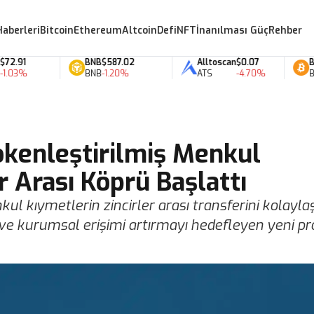
Haberleri
Bitcoin
Ethereum
Altcoin
Defi
NFT
İnanılması Güç
Rehber
91
BNB
$587.02
Alltoscan
$0.07
Bitco
03%
BNB
-1.20%
ATS
-4.70%
BTC
okenleştirilmiş Menkul
r Arası Köprü Başlattı
ul kıymetlerin zincirler arası transferini kolayla
u ve kurumsal erişimi artırmayı hedefleyen yeni pr