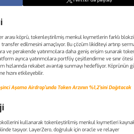
i
er arası köprü, tokenleştirilmiş menkul kıymetlerin farklı blokzi
e transfer edilmesini amaçlıyor. Bu çözüm likiditeyi artırıp ser
umlara ve perakende yatırımcılara daha geniş erişim sunarak tok
latform ayrıca yatırımcılara portföy çeşitlendirme ve sınır öte
lem hızlarında rekabet avantajı sunmayı hedefliyor. Köprünün g
 hızını etkileyebilir.
şinci Aşama Airdrop'unda Token Arzının %1,2'sini Dağıtacak
ji
tokollerini kullanarak tokenleştirilmiş menkul kıymetleri kayna
linde taşıyor. LayerZero, doğruluk için oracle ve relayer