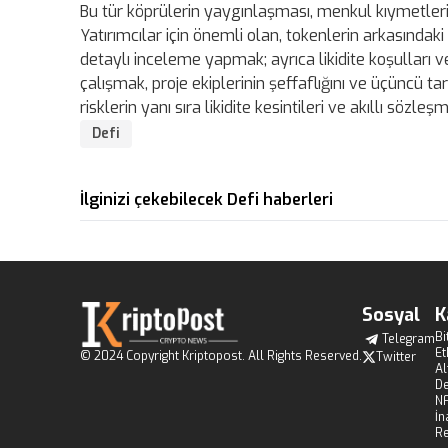
Bu tür köprülerin yaygınlaşması, menkul kıymetlerin 
Yatırımcılar için önemli olan, tokenlerin arkasındak
detaylı inceleme yapmak; ayrıca likidite koşulları ve
çalışmak, proje ekiplerinin şeffaflığını ve üçüncü ta
risklerin yanı sıra likidite kesintileri ve akıllı sö
Defi
İlginizi çekebilecek Defi haberleri
Sosyal
K
Bi
Telegram
E
© 2024 Copyright Kriptopost. All Rights Reserved.
Twitter
Al
De
N
İn
R