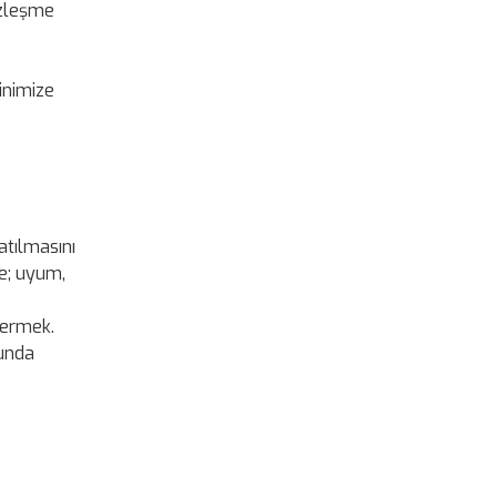
özleşme
inimize
atılmasını
te; uyum,
vermek.
ğunda