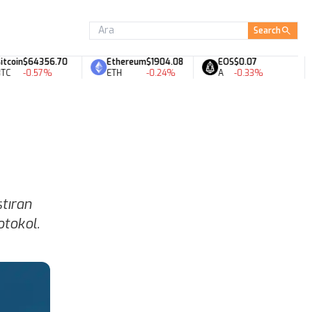
Search
in
$64356.70
Ethereum
$1904.08
EOS
$0.07
-0.57%
ETH
-0.24%
A
-0.33%
ştıran
otokol.