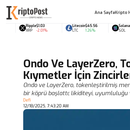
Ana Sayfa
Kripto 
Ripple
$1.03
Litecoin
$45.56
Solana
$72.
XRP
-2.01%
LTC
1.26%
SOL
-1.
Ondo Ve LayerZero, T
Kıymetler İçin Zincirle
Ondo ve LayerZero, tokenleştirilmiş menk
bir köprü başlattı; likiditeyi, uyumluluğ
Defi
12/18/2025, 7:43:20 AM