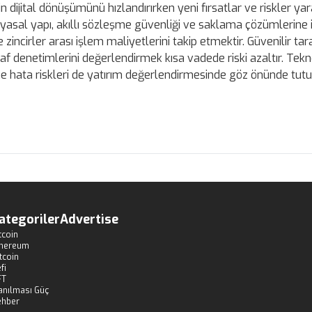
dijital dönüşümünü hızlandırırken yeni fırsatlar ve riskler yara
i yasal yapı, akıllı sözleşme güvenliği ve saklama çözümlerine i
 zincirler arası işlem maliyetlerini takip etmektir. Güvenilir tar
raf denetimlerini değerlendirmek kısa vadede riski azaltır. Tekn
zleşme hata riskleri de yatırım değerlendirmesinde göz önünde tutu
ategoriler
Advertise
tcoin
thereum
tcoin
fi
FT
anılması Güç
ehber