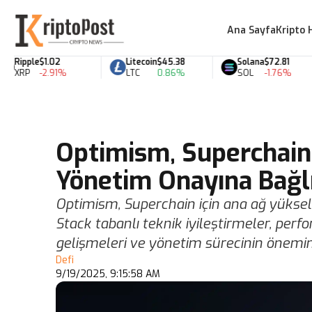
Ana Sayfa
Kripto 
Ripple
$1.02
Litecoin
$45.38
Solana
$72.81
XRP
-2.91%
LTC
0.86%
SOL
-1.76%
Optimism, Superchain
Yönetim Onayına Bağlı
Optimism, Superchain için ana ağ yükselt
Stack tabanlı teknik iyileştirmeler, perf
gelişmeleri ve yönetim sürecinin önemini
Defi
9/19/2025, 9:15:58 AM