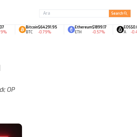
Search
Bitcoin
$64291.95
Ethereum
$1899.17
EOS
$0.06
BTC
-0.79%
ETH
-0.57%
A
-0.49%
i
dı; OP