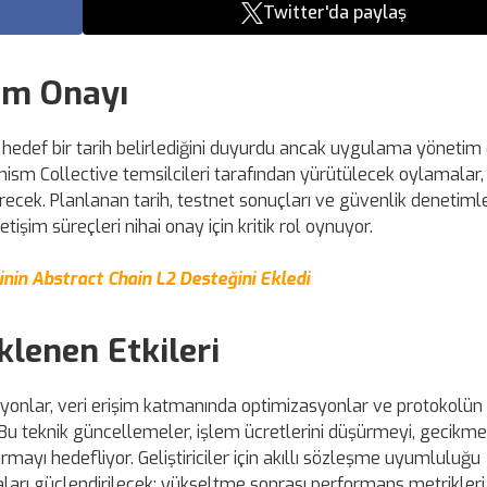
Twitter'da paylaş
im Onayı
 hedef bir tarih belirlediğini duyurdu ancak uygulama yönetim
mism Collective temsilcileri tarafından yürütülecek oylamalar,
recek. Planlanan tarih, testnet sonuçları ve güvenlik denetimle
etişim süreçleri nihai onay için kritik rol oynuyor.
nin Abstract Chain L2 Desteğini Ekledi
klenen Etkileri
onlar, veri erişim katmanında optimizasyonlar ve protokolün b
k. Bu teknik güncellemeler, işlem ücretlerini düşürmeyi, gecikme
ırmayı hedefliyor. Geliştiriciler için akıllı sözleşme uyumluluğu
arı güçlendirilecek; yükseltme sonrası performans metrikleri