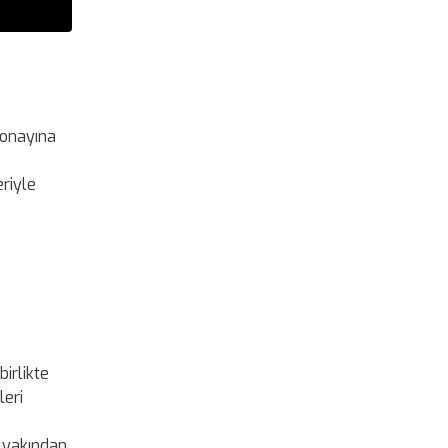
 onayına
riyle
irlikte
leri
 yakından