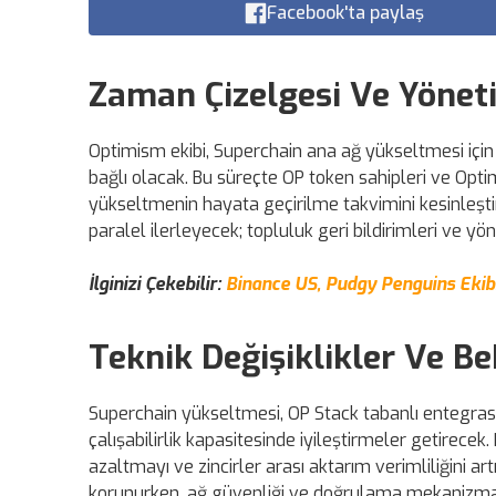
Facebook'ta paylaş
Zaman Çizelgesi Ve Yönet
Optimism ekibi, Superchain ana ağ yükseltmesi için
bağlı olacak. Bu süreçte OP token sahipleri ve Opti
yükseltmenin hayata geçirilme takvimini kesinleşti
paralel ilerleyecek; topluluk geri bildirimleri ve yön
İlginizi Çekebilir:
Binance US, Pudgy Penguins Ekibi
Teknik Değişiklikler Ve Be
Superchain yükseltmesi, OP Stack tabanlı entegrasy
çalışabilirlik kapasitesinde iyileştirmeler getirece
azaltmayı ve zincirler arası aktarım verimliliğini art
korunurken, ağ güvenliği ve doğrulama mekanizmal