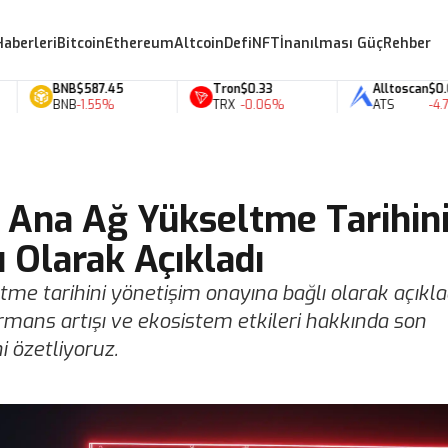
Haberleri
Bitcoin
Ethereum
Altcoin
Defi
NFT
İnanılması Güç
Rehber
BNB
$587.45
Tron
$0.33
Alltoscan
$0.07
BNB
-1.55%
TRX
-0.06%
ATS
-4.79%
 Ana Ağ Yükseltme Tarihin
 Olarak Açıkladı
me tarihini yönetişim onayına bağlı olarak açıkla
ormans artışı ve ekosistem etkileri hakkında son
 özetliyoruz.