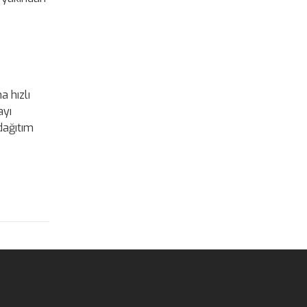
a hızlı
ayı
 dağıtım