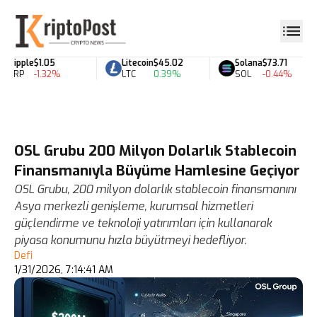
Ripple
$1.05
Litecoin
$45.02
Solana
$73.71
XRP
-1.32%
LTC
0.39%
SOL
-0.44%
OSL Grubu 200 Milyon Dolarlık Stablecoin
Finansmanıyla Büyüme Hamlesine Geçiyor
OSL Grubu, 200 milyon dolarlık stablecoin finansmanını
Asya merkezli genişleme, kurumsal hizmetleri
güçlendirme ve teknoloji yatırımları için kullanarak
piyasa konumunu hızla büyütmeyi hedefliyor.
Defi
1/31/2026, 7:14:41 AM