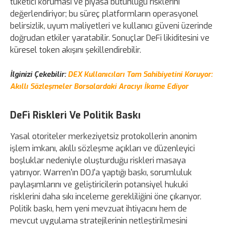
tüketici koruması ve piyasa bütünlüğü risklerini
değerlendiriyor; bu süreç platformların operasyonel
belirsizlik, uyum maliyetleri ve kullanıcı güveni üzerinde
doğrudan etkiler yaratabilir. Sonuçlar DeFi likiditesini ve
küresel token akışını şekillendirebilir.
İlginizi Çekebilir:
DEX Kullanıcıları Tam Sahibiyetini Koruyor:
Akıllı Sözleşmeler Borsalardaki Aracıyı İkame Ediyor
DeFi Riskleri Ve Politik Baskı
Yasal otoriteler merkeziyetsiz protokollerin anonim
işlem imkanı, akıllı sözleşme açıkları ve düzenleyici
boşluklar nedeniyle oluşturduğu riskleri masaya
yatırıyor. Warren'ın DOJ'a yaptığı baskı, sorumluluk
paylaşımlarını ve geliştiricilerin potansiyel hukuki
risklerini daha sıkı inceleme gerekliliğini öne çıkarıyor.
Politik baskı, hem yeni mevzuat ihtiyacını hem de
mevcut uygulama stratejilerinin netleştirilmesini