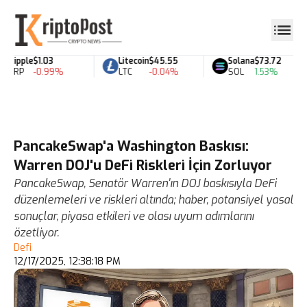
Ripple
$1.03
Litecoin
$45.55
Solana
$73.72
XRP
-0.99%
LTC
-0.04%
SOL
1.53%
PancakeSwap'a Washington Baskısı:
Warren DOJ'u DeFi Riskleri İçin Zorluyor
PancakeSwap, Senatör Warren'ın DOJ baskısıyla DeFi
düzenlemeleri ve riskleri altında; haber, potansiyel yasal
sonuçlar, piyasa etkileri ve olası uyum adımlarını
özetliyor.
Defi
12/17/2025, 12:38:18 PM