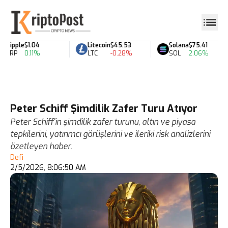
Ripple
$1.04
Litecoin
$45.53
Solana
$75.41
XRP
0.11%
LTC
-0.28%
SOL
2.06%
Peter Schiff Şimdilik Zafer Turu Atıyor
Peter Schiff'in şimdilik zafer turunu, altın ve piyasa
tepkilerini, yatırımcı görüşlerini ve ileriki risk analizlerini
özetleyen haber.
Defi
2/5/2026, 8:06:50 AM