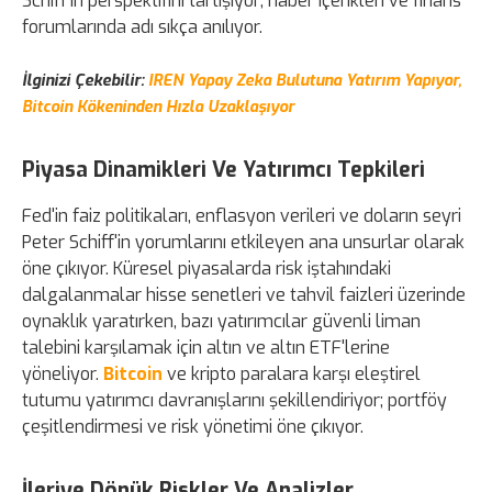
Schiff'in perspektifini tartışıyor; haber içerikleri ve finans
forumlarında adı sıkça anılıyor.
İlginizi Çekebilir:
IREN Yapay Zeka Bulutuna Yatırım Yapıyor,
Bitcoin Kökeninden Hızla Uzaklaşıyor
Piyasa Dinamikleri Ve Yatırımcı Tepkileri
Fed'in faiz politikaları, enflasyon verileri ve doların seyri
Peter Schiff'in yorumlarını etkileyen ana unsurlar olarak
öne çıkıyor. Küresel piyasalarda risk iştahındaki
dalgalanmalar hisse senetleri ve tahvil faizleri üzerinde
oynaklık yaratırken, bazı yatırımcılar güvenli liman
talebini karşılamak için altın ve altın ETF'lerine
yöneliyor.
Bitcoin
ve kripto paralara karşı eleştirel
tutumu yatırımcı davranışlarını şekillendiriyor; portföy
çeşitlendirmesi ve risk yönetimi öne çıkıyor.
İleriye Dönük Riskler Ve Analizler