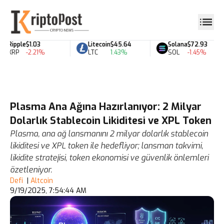
Ripple
$1.03
Litecoin
$45.64
Solana
$72.93
XRP
-2.21%
LTC
1.43%
SOL
-1.45%
Plasma Ana Ağına Hazırlanıyor: 2 Milyar
Dolarlık Stablecoin Likiditesi ve XPL Token
Plasma, ana ağ lansmanını 2 milyar dolarlık stablecoin
likiditesi ve XPL token ile hedefliyor; lansman takvimi,
likidite stratejisi, token ekonomisi ve güvenlik önlemleri
özetleniyor.
Defi
|
Altcoin
9/19/2025, 7:54:44 AM