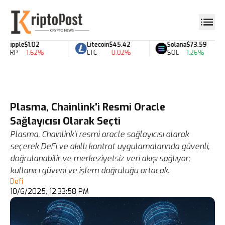
Ripple
$1.02
Litecoin
$45.42
Solana
$73.59
XRP
-1.62%
LTC
-0.02%
SOL
1.26%
Plasma, Chainlink'i Resmi Oracle
Sağlayıcısı Olarak Seçti
Plasma, Chainlink'i resmi oracle sağlayıcısı olarak
seçerek DeFi ve akıllı kontrat uygulamalarında güvenli,
doğrulanabilir ve merkeziyetsiz veri akışı sağlıyor;
kullanıcı güveni ve işlem doğruluğu artacak.
Defi
10/6/2025, 12:33:58 PM