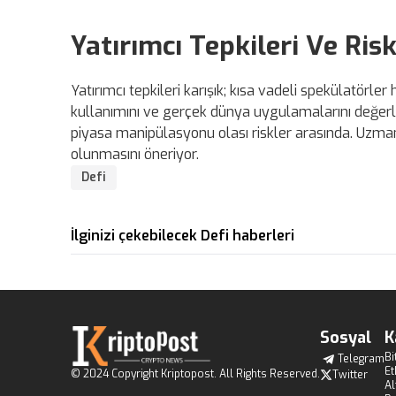
Yatırımcı Tepkileri Ve Ris
Yatırımcı tepkileri karışık; kısa vadeli spekülatörler
kullanımını ve gerçek dünya uygulamalarını değerlen
piyasa manipülasyonu olası riskler arasında. Uzmanl
olunmasını öneriyor.
Defi
İlginizi çekebilecek Defi haberleri
Sosyal
K
Bi
Telegram
E
© 2024 Copyright Kriptopost. All Rights Reserved.
Twitter
Al