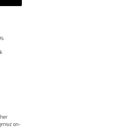
ış,
ik
ther
ağımsız on-