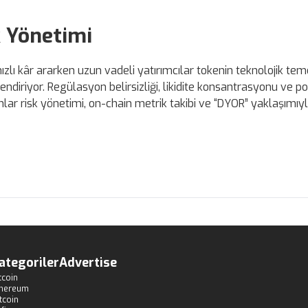
k Yönetimi
 hızlı kâr ararken uzun vadeli yatırımcılar tokenin teknolojik teme
diriyor. Regülasyon belirsizliği, likidite konsantrasyonu ve p
ar risk yönetimi, on-chain metrik takibi ve “DYOR” yaklaşımıyl
ategoriler
Advertise
tcoin
thereum
tcoin