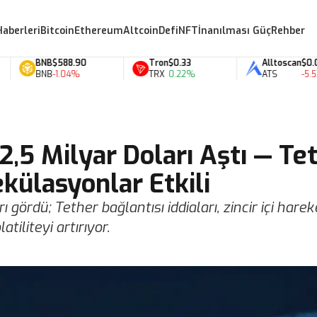
Haberleri
Bitcoin
Ethereum
Altcoin
Defi
NFT
İnanılması Güç
Rehber
BNB
$588.90
Tron
$0.33
Alltoscan
$0.07
BNB
-1.04%
TRX
0.22%
ATS
-5.53%
2,5 Milyar Doları Aştı — Te
külasyonlar Etkili
 gördü; Tether bağlantısı iddiaları, zincir içi harek
tiliteyi artırıyor.