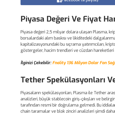
Piyasa Değeri Ve Fiyat Ha
Piyasa değeri 2,5 milyar dolara ulaşan Plasma, kript
borsalardaki alım baskısı ve likiditedeki dalgalanmal
kapitalizasyonundaki bu sıçrama yatırımcıları, kripto 
göstergeler, hacim trendleri ve cüzdan hareketleri 
İlginizi Çekebilir:
Fnality 136 Milyon Dolar Fon Sağ
Tether Spekülasyonları Ve 
Piyasaların spekülasyonları, Plasma ile Tether arasın
analizleri, büyük stablecoin giriş-çıkışları ve beli
tarafından resmi bir doğrulama gelmedi. Bu iddialar to
chain taramalar ve blok zinciri analizleri şimdi da