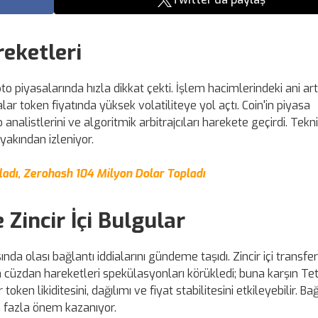
reketleri
o piyasalarında hızla dikkat çekti. İşlem hacimlerindeki ani art
ar token fiyatında yüksek volatiliteye yol açtı. Coin'in piyasa
analistlerini ve algoritmik arbitrajcıları harekete geçirdi. Tekn
yakından izleniyor.
ladı, Zerohash 104 Milyon Dolar Topladı
Zincir İçi Bulgular
da olası bağlantı iddialarını gündeme taşıdı. Zincir içi transfer
rgin cüzdan hareketleri spekülasyonları körükledi; buna karşın Te
ken likiditesini, dağılımı ve fiyat stabilitesini etkileyebilir. B
ha fazla önem kazanıyor.