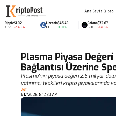
Ana Sayfa
Kripto 
Ripple
$1.02
Litecoin
$45.43
Solana
$72.67
XRP
-2.49%
LTC
0.81%
SOL
-1.40%
Plasma Piyasa Değeri 
Bağlantısı Üzerine Spe
Plasma'nın piyasa değeri 2,5 milyar doları
yatırımcı tepkileri kripto piyasalarında vola
Defi
1/17/2026, 8:12:30 AM