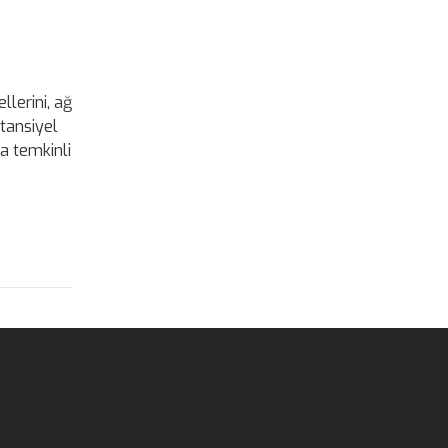
llerini, ağ
otansiyel
a temkinli