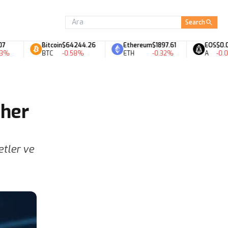
Search
Bitcoin
$64244.26
Ethereum
$1897.61
EOS
$0.06
BTC
-0.58%
ETH
-0.32%
A
-0.08%
ther
etler ve