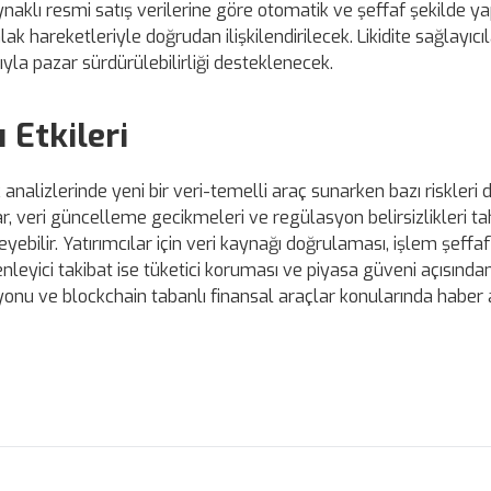
klı resmi satış verilerine göre otomatik ve şeffaf şekilde ya
 hareketleriyle doğrudan ilişkilendirilecek. Likidite sağlayıcıla
ıyla pazar sürdürülebilirliği desteklenecek.
 Etkileri
nalizlerinde yeni bir veri-temelli araç sunarken bazı riskleri 
lar, veri güncelleme gecikmeleri ve regülasyon belirsizlikleri t
bilir. Yatırımcılar için veri kaynağı doğrulaması, işlem şeffafl
zenleyici takibat ise tüketici koruması ve piyasa güveni açısında
syonu ve blockchain tabanlı finansal araçlar konularında haber a