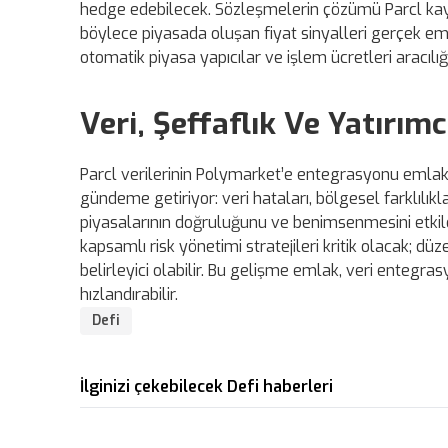
hedge edebilecek. Sözleşmelerin çözümü Parcl kayna
böylece piyasada oluşan fiyat sinyalleri gerçek emlak
otomatik piyasa yapıcılar ve işlem ücretleri aracılığ
Veri, Şeffaflık Ve Yatırımcı
Parcl verilerinin Polymarket’e entegrasyonu emlak a
gündeme getiriyor: veri hataları, bölgesel farklılık
piyasalarının doğruluğunu ve benimsenmesini etkileye
kapsamlı risk yönetimi stratejileri kritik olacak; dü
belirleyici olabilir. Bu gelişme emlak, veri entegra
hızlandırabilir.
Defi
İlginizi çekebilecek Defi haberleri