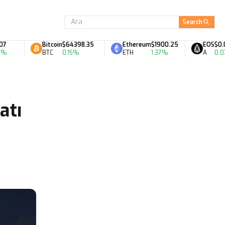
Search
Bitcoin
$64398.35
Ethereum
$1900.25
EOS
$0.06
BTC
0.15%
ETH
1.37%
A
0.07%
atı