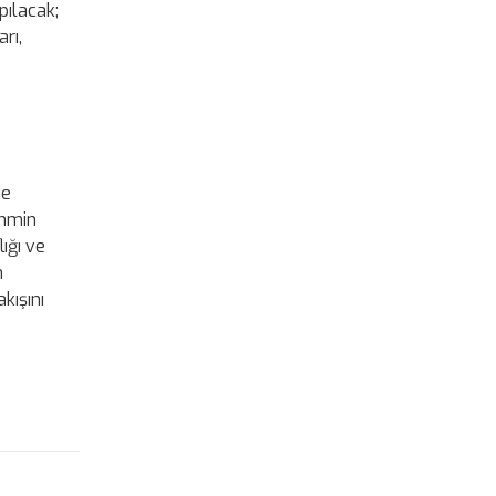
pılacak;
rı,
de
ahmin
ığı ve
n
kışını