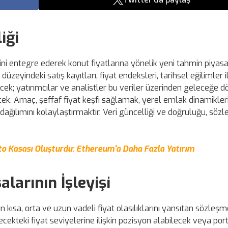
iği
ini entegre ederek konut fiyatlarına yönelik yeni tahmin piyasa
düzeyindeki satış kayıtları, fiyat endeksleri, tarihsel eğilimler i
şecek; yatırımcılar ve analistler bu veriler üzerinden geleceğe d
cek. Amaç, şeffaf fiyat keşfi sağlamak, yerel emlak dinamikler
k dağılımını kolaylaştırmaktır. Veri güncelliği ve doğruluğu, söz
pto Kasası Oluşturdu: Ethereum'a Daha Fazla Yatırım
larının İşleyişi
in kısa, orta ve uzun vadeli fiyat olasılıklarını yansıtan sözleşm
ecekteki fiyat seviyelerine ilişkin pozisyon alabilecek veya port