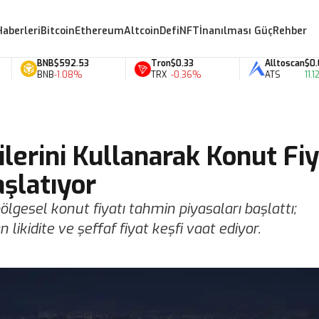
Haberleri
Bitcoin
Ethereum
Altcoin
Defi
NFT
İnanılması Güç
Rehber
BNB
$592.53
Tron
$0.33
Alltoscan
$0.07
BNB
-1.08%
TRX
-0.36%
ATS
11.12%
lerini Kullanarak Konut Fiy
aşlatıyor
ölgesel konut fiyatı tahmin piyasaları başlattı;
 likidite ve şeffaf fiyat keşfi vaat ediyor.