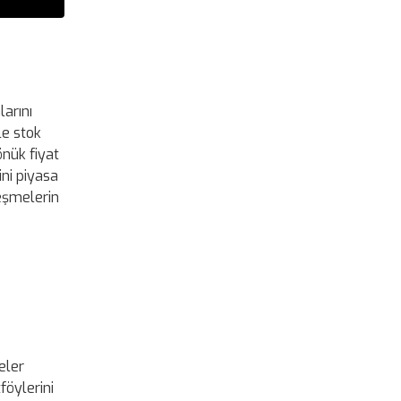
larını
le stok
önük fiyat
ini piyasa
leşmelerin
eler
föylerini