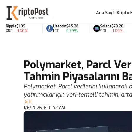
Ana Sayfa
Kripto 
ipple
$1.05
Litecoin
$45.28
Solana
$73.20
XRP
-1.66%
LTC
0.79%
SOL
-1.09%
Polymarket, Parcl Veri
Tahmin Piyasalarını B
Polymarket, Parcl verilerini kullanarak b
yatırımcılar için veri-temelli tahmin, artan
Defi
1/6/2026, 8:01:42 AM