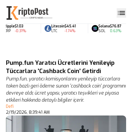
Ripple
$1.03
Litecoin
$45.41
Solana
$76.87
XRP
-0.31%
LTC
-1.74%
SOL
0.63%
Pump.fun Yaratıcı Ücretlerini Yenileyip
Tüccarlara 'Cashback Coin' Getirdi
Pump.fun, yaratıcı komisyonlarını yenileyip tüccarlara
token bazlı geri ödeme sunan 'cashback coin' programını
devreye aldı; ücret yapısı, yaratıcı teşvikleri ve piyasa
etkileri hakkında detaylı bilgiler içerir.
Defi
2/19/2026, 8:39:41 AM