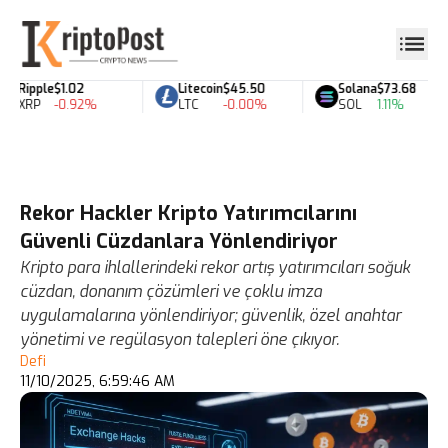
Ripple
$1.02
Litecoin
$45.50
Solana
$73.68
XRP
-0.92%
LTC
-0.00%
SOL
1.11%
Rekor Hackler Kripto Yatırımcılarını
Güvenli Cüzdanlara Yönlendiriyor
Kripto para ihlallerindeki rekor artış yatırımcıları soğuk
cüzdan, donanım çözümleri ve çoklu imza
uygulamalarına yönlendiriyor; güvenlik, özel anahtar
yönetimi ve regülasyon talepleri öne çıkıyor.
Defi
11/10/2025, 6:59:46 AM