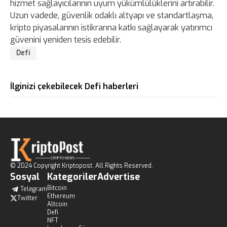
hizmet sağlayıcılarının uyum yükümlülüklerini artırabilir.
Uzun vadede, güvenlik odaklı altyapı ve standartlaşma,
kripto piyasalarının istikrarına katkı sağlayarak yatırımcı
güvenini yeniden tesis edebilir.
Defi
İlginizi çekebilecek Defi haberleri
© 2024 Copyright Kriptopost. All Rights Reserved.
Sosyal
Kategoriler
Advertise
Bitcoin
Telegram
Ethereum
Twitter
Altcoin
Defi
NFT