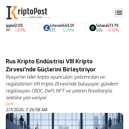
Ripple
$1.05
Litecoin
$45.01
Solana
$73.79
XRP
-1.20%
LTC
0.29%
SOL
-0.32%
Rus Kripto Endüstrisi VIII Kripto
Zirvesi'nde Güçlerini Birleştiriyor
Rusya'nın lider kripto oyuncuları, yatırımcıları ve
regülatörleri VIII Kripto Zirvesi'nde buluşuyor; gündem
regülasyon, CBDC, DeFi, NFT ve yatırım fırsatlarıyla
sektöre yön veriyor.
Defi
2/7/2026, 7:26:58 AM