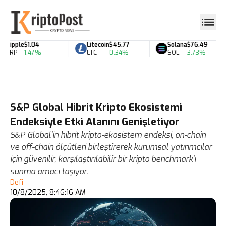
Ripple
$1.04
Litecoin
$45.77
Solana
$76.49
XRP
1.47%
LTC
0.34%
SOL
3.73%
S&P Global Hibrit Kripto Ekosistemi
Endeksiyle Etki Alanını Genişletiyor
S&P Global'in hibrit kripto-ekosistem endeksi, on-chain
ve off-chain ölçütleri birleştirerek kurumsal yatırımcılar
için güvenilir, karşılaştırılabilir bir kripto benchmark'ı
sunma amacı taşıyor.
Defi
10/8/2025, 8:46:16 AM