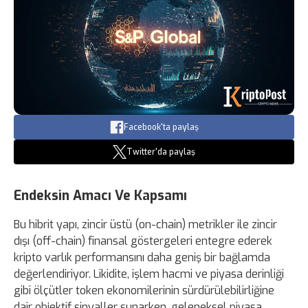
Facebook'ta paylaş
Twitter'da paylaş
Endeksin Amacı Ve Kapsamı
Bu hibrit yapı, zincir üstü (on-chain) metrikler ile zincir
dışı (off-chain) finansal göstergeleri entegre ederek
kripto varlık performansını daha geniş bir bağlamda
değerlendiriyor. Likidite, işlem hacmi ve piyasa derinliği
gibi ölçütler token ekonomilerinin sürdürülebilirliğine
dair objektif sinyaller sunarken, geleneksel piyasa