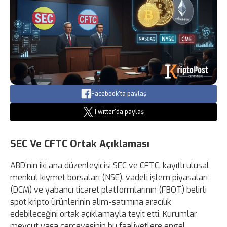
Facebook'ta paylaş
Twitter'da paylaş
SEC Ve CFTC Ortak Açıklaması
ABD’nin iki ana düzenleyicisi SEC ve CFTC, kayıtlı ulusal
menkul kıymet borsaları (NSE), vadeli işlem piyasaları
(DCM) ve yabancı ticaret platformlarının (FBOT) belirli
spot kripto ürünlerinin alım-satımına aracılık
edebileceğini ortak açıklamayla teyit etti. Kurumlar
mevcut yasa çerçevesinin bu faaliyetlere engel