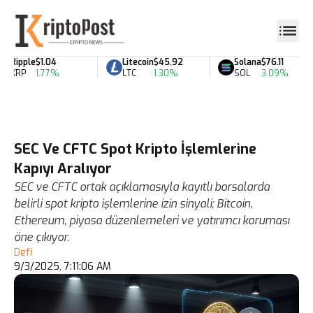
Ripple
$1.04
Litecoin
$45.92
Solana
$76.11
XRP
1.77%
LTC
1.30%
SOL
3.09%
SEC Ve CFTC Spot Kripto İşlemlerine
Kapıyı Aralıyor
SEC ve CFTC ortak açıklamasıyla kayıtlı borsalarda
belirli spot kripto işlemlerine izin sinyali; Bitcoin,
Ethereum, piyasa düzenlemeleri ve yatırımcı koruması
öne çıkıyor.
Defi
9/3/2025, 7:11:06 AM