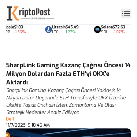
Ripple
$1.03
Litecoin
$45.49
Solana
$72.63
XRP
-1.56%
LTC
1.27%
SOL
-1.07%
SharpLink Gaming Kazanç Çağrısı Öncesi 14
Milyon Dolardan Fazla ETH'yi OKX'e
Aktardı
SharpLink Gaming, Kazanç Çağrısı Öncesi Yaklaşık 14
Milyon Dolar Değerinde ETH Transferiyle OKX Üzerine
Likidite Taşıdı; Onchain İzleri, Zamanlama Ve Olası
Stratejik Nedenler Analiz Ediliyor.
Defi
11/7/2025, 9:18:46 AM