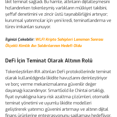
likit teminat sağladı. Bu hamle, altınların dijitalleşmesini
hızlandırırken tokenleşmiş varlıkların mülkiyet takibini,
şeffaf denetimini ve zincir üstü taşınabilirliğini artırıyor;
kurumsal yatırımcılar için yeni kredi, teminatlandırma ve
türev imkanları sunuyor.
İlginizi Çekebilir:
WLFI Kripto Sahipleri Lansman Sonrası
Ölçekli Kimlik Avı Saldırılarının Hedefi Oldu
DeFi İçin Teminat Olarak Altının Rolü
Tokenleştirilen IRA altınları DeFi protokollerinde teminat
olarak kullanıldığında likidite havuzlarını derinleştiriyor
ve borç verme mekanizmalarına güvenilir değer
dayanağı kazandırıyor. SmartGold ile Chintai ortaklığı,
fiyat oynaklığına karşı risk azaltma çözümleri, otomatik
teminat yönetimi ve uyumlu likidite modelleri
geliştirerek yatırımcı güvenini artırmayı ve altının dijital
finans ürünlerine entegrasyonunu sağlamayı hedefliyor.