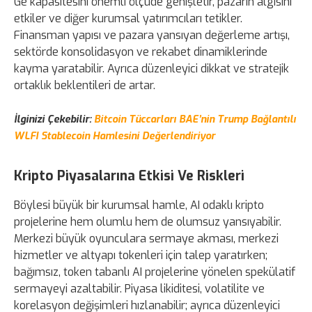
Ge kapasitesini önemli ölçüde genişletir, pazarın algısını
etkiler ve diğer kurumsal yatırımcıları tetikler.
Finansman yapısı ve pazara yansıyan değerleme artışı,
sektörde konsolidasyon ve rekabet dinamiklerinde
kayma yaratabilir. Ayrıca düzenleyici dikkat ve stratejik
ortaklık beklentileri de artar.
İlginizi Çekebilir:
Bitcoin Tüccarları BAE’nin Trump Bağlantılı
WLFI Stablecoin Hamlesini Değerlendiriyor
Kripto Piyasalarına Etkisi Ve Riskleri
Böylesi büyük bir kurumsal hamle, AI odaklı kripto
projelerine hem olumlu hem de olumsuz yansıyabilir.
Merkezi büyük oyunculara sermaye akması, merkezi
hizmetler ve altyapı tokenleri için talep yaratırken;
bağımsız, token tabanlı AI projelerine yönelen spekülatif
sermayeyi azaltabilir. Piyasa likiditesi, volatilite ve
korelasyon değişimleri hızlanabilir; ayrıca düzenleyici