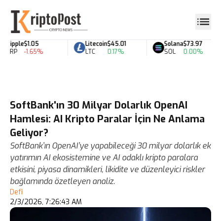
Ripple
$1.05
Litecoin
$45.01
Solana
$73.97
XRP
-1.65%
LTC
0.17%
SOL
0.00%
SoftBank'ın 30 Milyar Dolarlık OpenAI
Hamlesi: AI Kripto Paralar İçin Ne Anlama
Geliyor?
SoftBank’ın OpenAI’ye yapabileceği 30 milyar dolarlık ek
yatırımın AI ekosistemine ve AI odaklı kripto paralara
etkisini, piyasa dinamikleri, likidite ve düzenleyici riskler
bağlamında özetleyen analiz.
Defi
2/3/2026, 7:26:43 AM