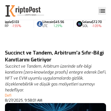
Ripple
$1.03
Litecoin
$45.56
Solana
$72.70
XRP
-1.55%
LTC
1.29%
SOL
-1.05%
Succinct ve Tandem, Arbitrum'a Sıfır-Bilgi
Kanıtlarını Getiriyor
Succinct ve Tandem, Arbitrum üzerinde sıfır-bilgi
kanıtlarını (zero-knowledge proofs) entegre ederek DeFi,
NFT ve EVM uyumlu uygulamalarda gizlilik,
ölçeklenebilirlik ve düşük gas maliyetleri sunmayı
hedefliyor.
Defi
8/27/2025, 9:58:01 AM