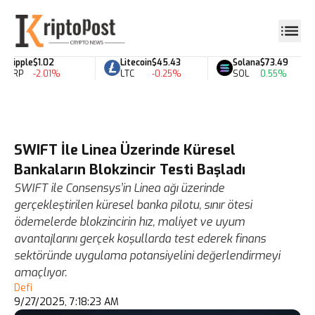
Ripple
$1.02
Litecoin
$45.43
Solana
$73.49
XRP
-2.01%
LTC
-0.25%
SOL
0.55%
SWIFT İle Linea Üzerinde Küresel
Bankaların Blokzincir Testi Başladı
SWIFT ile Consensys’in Linea ağı üzerinde
gerçekleştirilen küresel banka pilotu, sınır ötesi
ödemelerde blokzincirin hız, maliyet ve uyum
avantajlarını gerçek koşullarda test ederek finans
sektöründe uygulama potansiyelini değerlendirmeyi
amaçlıyor.
Defi
9/27/2025, 7:18:23 AM