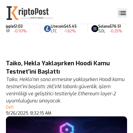
Ripple
$1.03
Litecoin
$45.45
Solana
$76.51
XRP
-0.93%
LTC
-1.82%
SOL
-0.25%
Taiko, Hekla Yaklaşırken Hoodi Kamu
Testnet'ini Başlattı
Taiko, Hekla'nın sona ermesine yaklaşırken Hoodi kamu
testnet'ini başlattı; zkEVM tabanlı güvenlik, işlem
verimliliği ve geliştirici testleriyle Ethereum layer‑2
uyumluluğunu sınayacak.
Defi
9/26/2025, 8:32:15 AM