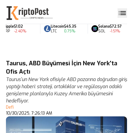
Ripple
$1.02
Litecoin
$45.35
Solana
$72.57
XRP
-2.40%
LTC
0.75%
SOL
-1.51%
Taurus, ABD Büyümesi İçin New York'ta
Ofis Açtı
Taurus'un New York ofisiyle ABD pazarına doğrudan giriş
yaptığı haberi: strateji, ortaklıklar ve regülasyon odaklı
genişleme planlarıyla Kuzey Amerika büyümesini
hedefliyor.
Defi
10/30/2025, 7:26:13 AM