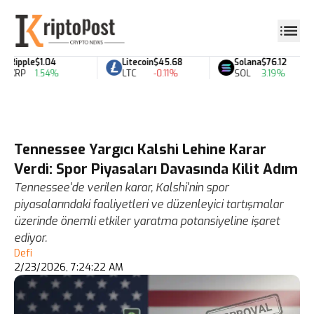
Ripple
$1.04
Litecoin
$45.68
Solana
$76.12
XRP
1.54%
LTC
-0.11%
SOL
3.19%
Tennessee Yargıcı Kalshi Lehine Karar
Verdi: Spor Piyasaları Davasında Kilit Adım
Tennessee'de verilen karar, Kalshi'nin spor
piyasalarındaki faaliyetleri ve düzenleyici tartışmalar
üzerinde önemli etkiler yaratma potansiyeline işaret
ediyor.
Defi
2/23/2026, 7:24:22 AM