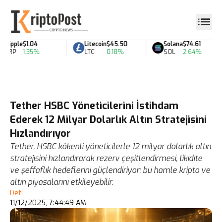
Ripple
$1.04
Litecoin
$45.50
Solana
$74.61
XRP
1.35%
LTC
0.18%
SOL
2.64%
Tether HSBC Yöneticilerini İstihdam
Ederek 12 Milyar Dolarlık Altın Stratejisini
Hızlandırıyor
Tether, HSBC kökenli yöneticilerle 12 milyar dolarlık altın
stratejisini hızlandırarak rezerv çeşitlendirmesi, likidite
ve şeffaflık hedeflerini güçlendiriyor; bu hamle kripto ve
altın piyasalarını etkileyebilir.
Defi
11/12/2025, 7:44:49 AM