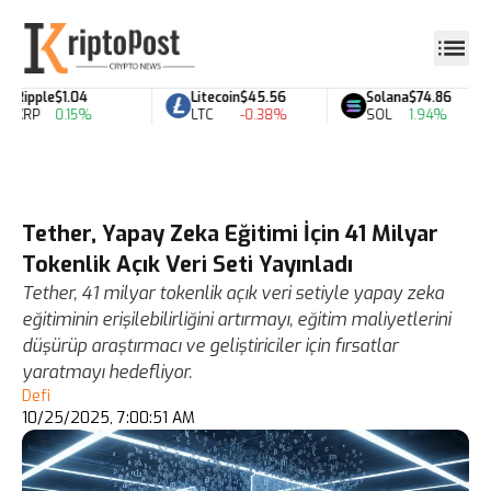
Ripple
$1.04
Litecoin
$45.56
Solana
$74.86
XRP
0.15%
LTC
-0.38%
SOL
1.94%
Tether, Yapay Zeka Eğitimi İçin 41 Milyar
Tokenlik Açık Veri Seti Yayınladı
Tether, 41 milyar tokenlik açık veri setiyle yapay zeka
eğitiminin erişilebilirliğini artırmayı, eğitim maliyetlerini
düşürüp araştırmacı ve geliştiriciler için fırsatlar
yaratmayı hedefliyor.
Defi
10/25/2025, 7:00:51 AM