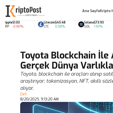
Ana Sayfa
Kripto 
ple
$1.03
Litecoin
$45.48
Solana
$73.93
P
-0.80%
LTC
0.08%
SOL
1.50%
Toyota Blockchain İle A
Gerçek Dünya Varlıkl
Toyota, blockchain ile araçları alınıp sa
araştırıyor; tokenizasyon, NFT, akıllı sö
alıyor.
Defi
8/20/2025, 9:13:20 AM