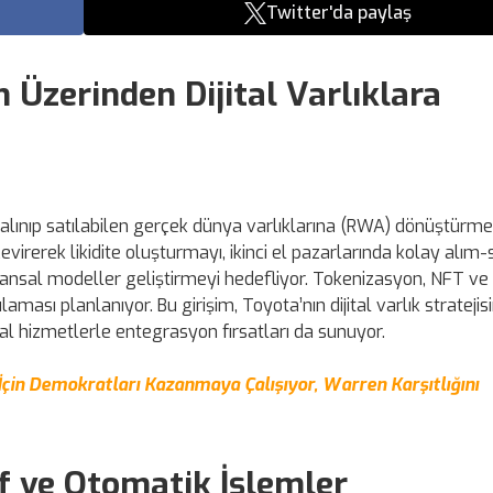
Twitter'da paylaş
 Üzerinden Dijital Varlıklara
ı alınıp satılabilen gerçek dünya varlıklarına (RWA) dönüştürme
a çevirerek likidite oluşturmayı, ikinci el pazarlarında kolay alım
nsal modeller geliştirmeyi hedefliyor. Tokenizasyon, NFT ve a
ası planlanıyor. Bu girişim, Toyota’nın dijital varlık stratejisi
nsal hizmetlerle entegrasyon fırsatları da sunuyor.
İçin Demokratları Kazanmaya Çalışıyor, Warren Karşıtlığını
af ve Otomatik İşlemler