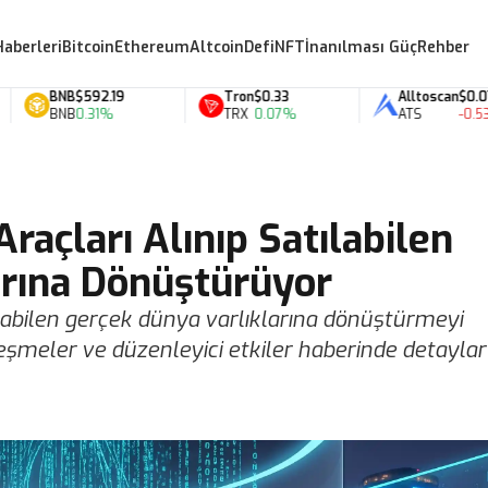
Haberleri
Bitcoin
Ethereum
Altcoin
Defi
NFT
İnanılması Güç
Rehber
BNB
$592.19
Tron
$0.33
Alltoscan
$0.07
BNB
0.31%
TRX
0.07%
ATS
-0.53%
raçları Alınıp Satılabilen
arına Dönüştürüyor
tılabilen gerçek dünya varlıklarına dönüştürmeyi
zleşmeler ve düzenleyici etkiler haberinde detaylar