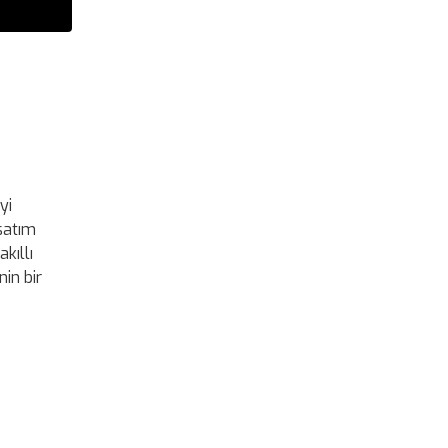
yi
-satım
kıllı
nin bir