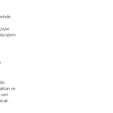
zerinde
lıyor.
arda işlem
r
lir;
hakları ve
 veri
acak.