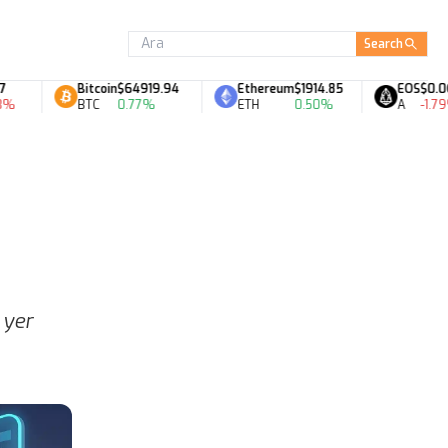
Search
Bitcoin
$64919.94
Ethereum
$1914.85
EOS
$0.06
BTC
0.77%
ETH
0.50%
A
-1.79%
 yer