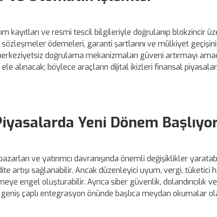
m kayıtları ve resmi tescil bilgileriyle doğrulanıp blokzincir ü
lı sözleşmeler ödemeleri, garanti şartlarını ve mülkiyet geçişini
; merkeziyetsiz doğrulama mekanizmaları güveni artırmayı amaç
ı ele alınacak; böylece araçların dijital ikizleri finansal piyasal
iyasalarda Yeni Dönem Başlıyo
azarları ve yatırımcı davranışında önemli değişiklikler yaratabi
dite artışı sağlanabilir. Ancak düzenleyici uyum, vergi, tüketici 
ye engel oluşturabilir. Ayrıca siber güvenlik, dolandırıcılık ve
eri, geniş çaplı entegrasyon önünde başlıca meydan okumalar ol