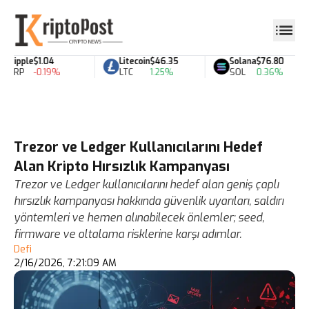
Ripple
$1.04
Litecoin
$46.35
Solana
$76.80
XRP
-0.19%
LTC
1.25%
SOL
0.36%
Trezor ve Ledger Kullanıcılarını Hedef
Alan Kripto Hırsızlık Kampanyası
Trezor ve Ledger kullanıcılarını hedef alan geniş çaplı
hırsızlık kampanyası hakkında güvenlik uyarıları, saldırı
yöntemleri ve hemen alınabilecek önlemler; seed,
firmware ve oltalama risklerine karşı adımlar.
Defi
2/16/2026, 7:21:09 AM