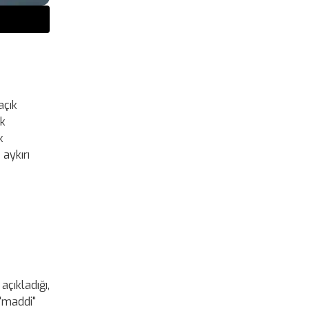
açık
ık
k
 aykırı
çıkladığı,
 "maddi"