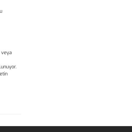
lu
r veya
ulunuyor.
etin