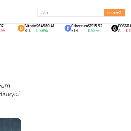
Search
Bitcoin
$64980.41
Ethereum
$1915.92
EOS
$0.07
BTC
0.68%
ETH
0.58%
A
-0.11%
uyum
irleyici