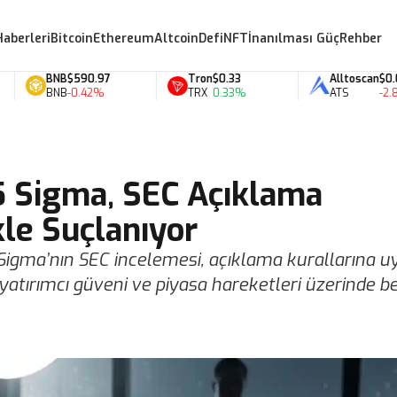
Haberleri
Bitcoin
Ethereum
Altcoin
Defi
NFT
İnanılması Güç
Rehber
BNB
$590.97
Tron
$0.33
Alltoscan
$0.07
BNB
-0.42%
TRX
0.33%
ATS
-2.81%
5 Sigma, SEC Açıklama
kle Suçlanıyor
 Sigma’nın SEC incelemesi, açıklama kurallarına 
tırımcı güveni ve piyasa hareketleri üzerinde bel