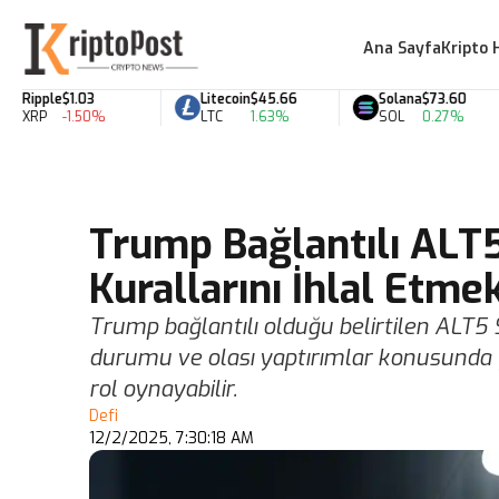
Ana Sayfa
Kripto 
Ripple
$1.03
Litecoin
$45.66
Solana
$73.60
XRP
-1.50%
LTC
1.63%
SOL
0.27%
Trump Bağlantılı ALT
Kurallarını İhlal Etme
Trump bağlantılı olduğu belirtilen ALT5
durumu ve olası yaptırımlar konusunda ya
rol oynayabilir.
Defi
12/2/2025, 7:30:18 AM