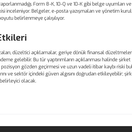
raporlanmadığı, Form 8-K, 10-Q ve 10-K gibi belge uyumları ve
etkisi inceleniyor. Belgeler, e-posta yazışmaları ve yönetim kuru
boyutu belirlenmeye çalışılıyor.
tkileri
aları, düzeltici açıklamalar, geriye dönük finansal düzeltmele
deme gelebilir. Bu tür yaptırımların açıklanması halinde şirket
ın pozisyon gözden geçirmesi ve uzun vadeli itibar kaybı riski b
nı ve sektör içindeki güven algısını doğrudan etkileyebilir; şirk
elirleyici olacak.