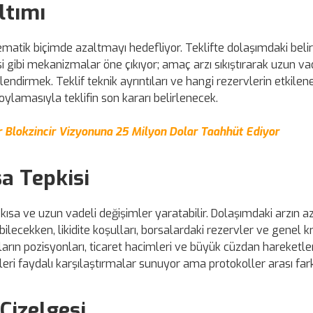
ltımı
tematik biçimde azaltmayı hedefliyor. Teklifte dolaşımdaki belir
si gibi mekanizmalar öne çıkıyor; amaç arzı sıkıştırarak uzun va
lendirmek. Teklif teknik ayrıntıları ve hangi rezervlerin etkilen
oylamasıyla teklifin son kararı belirlenecek.
lokzincir Vizyonuna 25 Milyon Dolar Taahhüt Ediyor
a Tepkisi
kısa ve uzun vadeli değişimler yaratabilir. Dolaşımdaki arzın 
ilecekken, likidite koşulları, borsalardaki rezervler ve genel k
cıların pozisyonları, ticaret hacimleri ve büyük cüzdan hareketle
i faydalı karşılaştırmalar sunuyor ama protokoller arası farkl
Çizelgesi