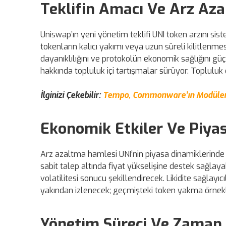
Teklifin Amacı Ve Arz Aza
Uniswap’ın yeni yönetim teklifi UNI token arzını sis
tokenların kalıcı yakımı veya uzun süreli kilitlenme
dayanıklılığını ve protokolün ekonomik sağlığını güç
hakkında topluluk içi tartışmalar sürüyor. Topluluk 
İlginizi Çekebilir:
Tempo, Commonware’ın Modüler B
Ekonomik Etkiler Ve Piyas
Arz azaltma hamlesi UNI’nin piyasa dinamiklerinde 
sabit talep altında fiyat yükselişine destek sağlayab
volatilitesi sonucu şekillendirecek. Likidite sağlayı
yakından izlenecek; geçmişteki token yakma örnekler
Yönetim Süreci Ve Zaman 