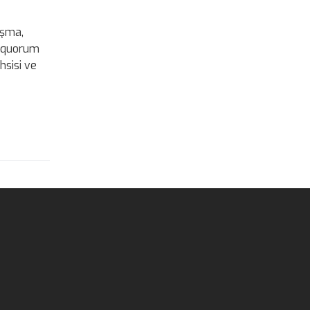
ışma,
, quorum
hsisi ve