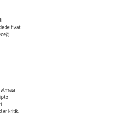
li
dede fiyat
eceği
azalması
ripto
ri
ar kritik.