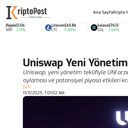
Ana Sayfa
Kripto 
Ripple
$1.04
Litecoin
$45.84
Solana
$76.13
XRP
2.13%
LTC
0.89%
SOL
3.58%
Uniswap Yeni Yönetim 
Uniswap, yeni yönetim teklifiyle UNI arz
oylaması ve potansiyel piyasa etkileri kr
Defi
11/11/2025, 7:01:02 AM