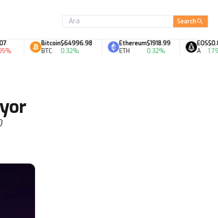
Search
Bitcoin
$64996.98
Ethereum
$1918.99
EOS
$0.07
%
BTC
0.32%
ETH
0.32%
A
1.79%
ıyor
O