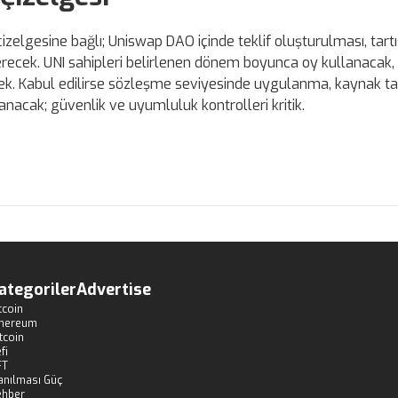
zelgesine bağlı; Uniswap DAO içinde teklif oluşturulması, tart
recek. UNI sahipleri belirlenen dönem boyunca oy kullanacak
ecek. Kabul edilirse sözleşme seviyesinde uygulanma, kaynak ta
lanacak; güvenlik ve uyumluluk kontrolleri kritik.
ategoriler
Advertise
tcoin
thereum
tcoin
fi
FT
anılması Güç
ehber