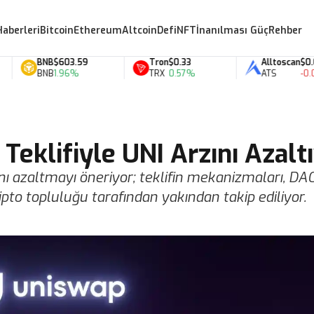
Haberleri
Bitcoin
Ethereum
Altcoin
Defi
NFT
İnanılması Güç
Rehber
BNB
$603.59
Tron
$0.33
Alltoscan
$0.07
BNB
1.96%
TRX
0.57%
ATS
-0.05
Teklifiyle UNI Arzını Azalt
ını azaltmayı öneriyor; teklifin mekanizmaları, DA
ipto topluluğu tarafından yakından takip ediliyor.