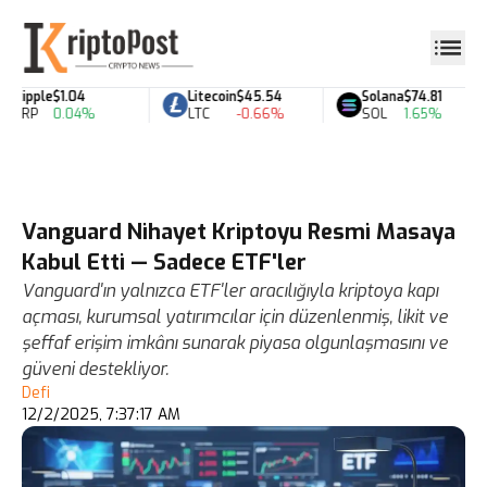
Ripple
$1.04
Litecoin
$45.54
Solana
$74.81
XRP
0.04%
LTC
-0.66%
SOL
1.65%
Vanguard Nihayet Kriptoyu Resmi Masaya
Kabul Etti — Sadece ETF'ler
Vanguard'ın yalnızca ETF'ler aracılığıyla kriptoya kapı
açması, kurumsal yatırımcılar için düzenlenmiş, likit ve
şeffaf erişim imkânı sunarak piyasa olgunlaşmasını ve
güveni destekliyor.
Defi
12/2/2025, 7:37:17 AM