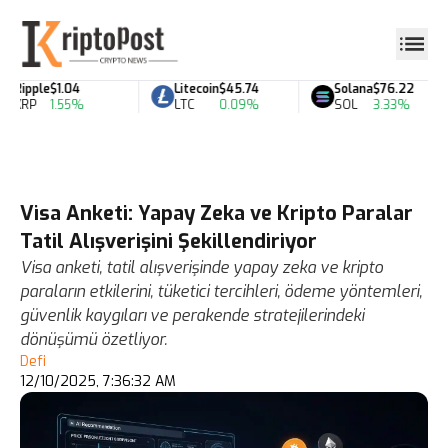
Ripple
$1.04
Litecoin
$45.74
Solana
$76.22
XRP
1.55%
LTC
0.09%
SOL
3.33%
Visa Anketi: Yapay Zeka ve Kripto Paralar
Tatil Alışverişini Şekillendiriyor
Visa anketi, tatil alışverişinde yapay zeka ve kripto
paraların etkilerini, tüketici tercihleri, ödeme yöntemleri,
güvenlik kaygıları ve perakende stratejilerindeki
dönüşümü özetliyor.
Defi
12/10/2025, 7:36:32 AM