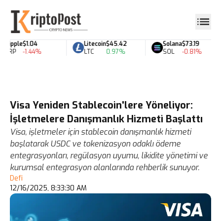
Ripple
$1.04
Litecoin
$45.42
Solana
$73.19
XRP
-1.44%
LTC
0.97%
SOL
-0.81%
Visa Yeniden Stablecoin'lere Yöneliyor:
İşletmelere Danışmanlık Hizmeti Başlattı
Visa, işletmeler için stablecoin danışmanlık hizmeti
başlatarak USDC ve tokenizasyon odaklı ödeme
entegrasyonları, regülasyon uyumu, likidite yönetimi ve
kurumsal entegrasyon alanlarında rehberlik sunuyor.
Defi
12/16/2025, 8:33:30 AM