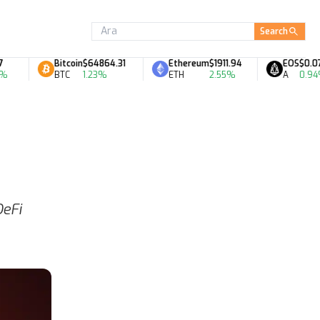
Search
Bitcoin
$64864.31
Ethereum
$1911.94
EOS
$0.07
BTC
1.23%
ETH
2.55%
A
0.94%
DeFi