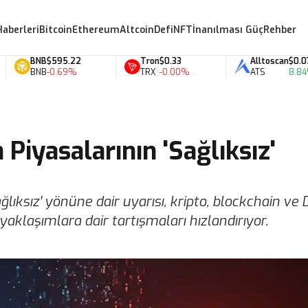
Haberleri
Bitcoin
Ethereum
Altcoin
Defi
NFT
İnanılması Güç
Rehber
BNB
$595.22
Tron
$0.33
Alltoscan
$0.07
BNB
-0.69%
TRX
-0.00%
ATS
8.84%
 Piyasalarının 'Sağlıksız'
ğlıksız' yönüne dair uyarısı, kripto, blockchain ve 
yaklaşımlara dair tartışmaları hızlandırıyor.