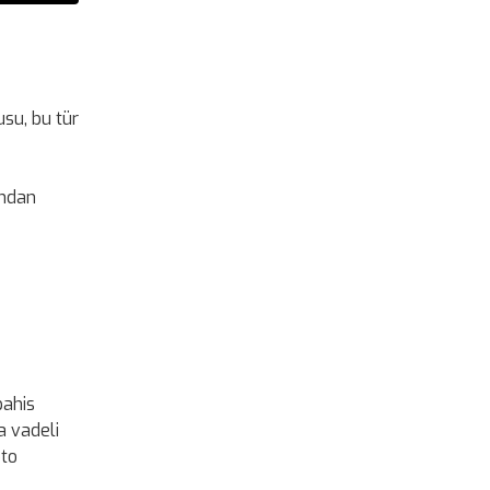
su, bu tür
ından
bahis
a vadeli
pto