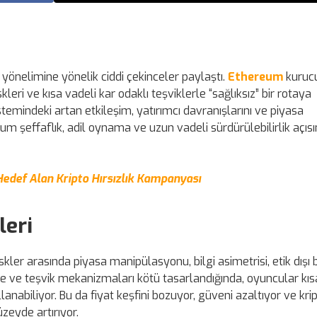
 yönelimine yönelik ciddi çekinceler paylaştı.
Ethereum
kurucu
leri ve kısa vadeli kar odaklı teşviklerle “sağlıksız” bir rotaya
sistemindeki artan etkileşim, yatırımcı davranışlarını ve piyasa
urum şeffaflık, adil oynama ve uzun vadeli sürdürülebilirlik açıs
 Hedef Alan Kripto Hırsızlık Kampanyası
leri
skler arasında piyasa manipülasyonu, bilgi asimetrisi, etik dışı 
ite ve teşvik mekanizmaları kötü tasarlandığında, oyuncular kıs
nabiliyor. Bu da fiyat keşfini bozuyor, güveni azaltıyor ve kri
üzeyde artırıyor.