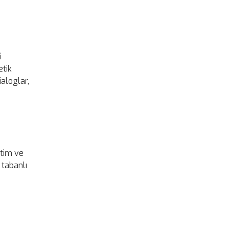
i
etik
ialoglar,
etim ve
 tabanlı