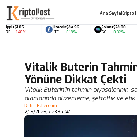
Ana Sayfa
Kripto 
pple
$1.05
Litecoin
$44.96
Solana
$74.00
P
-1.40%
LTC
0.18%
SOL
0.32%
Vitalik Buterin Tahmin
Yönüne Dikkat Çekti
Vitalik Buterin'in tahmin piyasalarının 'sa
alanlarında düzenleme, şeffaflık ve etik 
Defi
|
Ethereum
2/16/2026, 7:23:35 AM