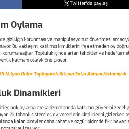
Twitter'da paylaş
onim Oylama
inde gizliliğin korunması ve manipülasyonun önlenmesi amacıyla
uyor. Bu yaklaşım, katılımcı kimliklerini ifşa etmeden oy doğr
ı koruma sağlar. Topluluk içinde artan tehditler ve hedefleme
venlik katmanı olarak öne çıkıyor.
35 Milyon Dolar Toplayarak Bitcoin Satın Alımını Hızlandırdı
luk Dinamikleri
tler, açık oylama mekanizmalarında katılımcı güvenini zedeliyo
. Zk tabanlı sistemler, oy verenlerin kimliklerini gizlerken 
ltında kalan bireyler daha rahat ve özgür biçimde fikir beyan e
potansiyeli taşıyor.