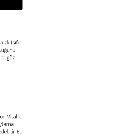
 zk (sıfır
uluğunu
ler göz
r; Vitalik
oylama
debilir. Bu