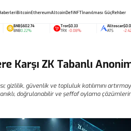
Haberleri
Bitcoin
Ethereum
Altcoin
Defi
NFT
İnanılması Güç
Rehber
BNB
$602.74
Tron
$0.33
Alltoscan
$0.07
BNB
0.22%
TRX
-0.08%
ATS
-2.42%
lere Karşı ZK Tabanlı Anoni
; gizlilik, güvenlik ve topluluk katılımını artırmay
anıklı, doğrulanabilir ve şeffaf oylama çözümleri