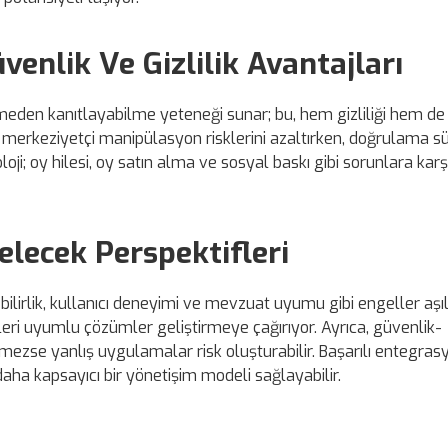
venlik Ve Gizlilik Avantajları
fşa etmeden kanıtlayabilme yeteneği sunar; bu, hem gizliliği hem d
, merkeziyetçi manipülasyon risklerini azaltırken, doğrulama sü
oji; oy hilesi, oy satın alma ve sosyal baskı gibi sorunlara karş
lecek Perspektifleri
lirlik, kullanıcı deneyimi ve mevzuat uyumu gibi engeller aşıl
ileri uyumlu çözümler geliştirmeye çağırıyor. Ayrıca, güvenlik-
mezse yanlış uygulamalar risk oluşturabilir. Başarılı entegras
daha kapsayıcı bir yönetişim modeli sağlayabilir.