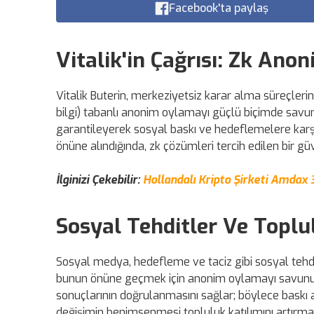
Facebook'ta paylaş
Vitalik'in Çağrısı: Zk An
Vitalik Buterin, merkeziyetsiz karar alma süreçler
bilgi) tabanlı anonim oylamayı güçlü biçimde savun
garantileyerek sosyal baskı ve hedeflemelere karş
önüne alındığında, zk çözümleri tercih edilen bir gü
İlginizi Çekebilir:
Hollandalı Kripto Şirketi Amdax 
Sosyal Tehditler Ve Toplu
Sosyal medya, hedefleme ve taciz gibi sosyal tehdi
bunun önüne geçmek için anonim oylamayı savunuyor
sonuçlarının doğrulanmasını sağlar; böylece baskı a
değişimin benimsenmesi topluluk katılımını artırma 