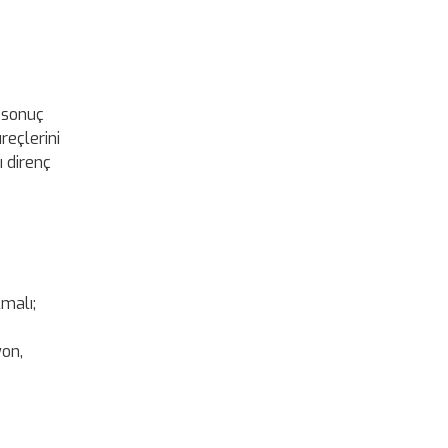
e sonuç
reçlerini
ı direnç
malı;
yon,