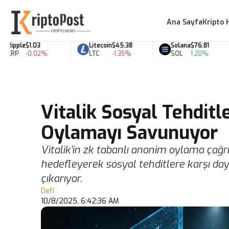
Ana Sayfa
Kripto 
pple
$1.03
Litecoin
$45.38
Solana
$76.81
RP
-0.02%
LTC
-1.35%
SOL
1.20%
Vitalik Sosyal Tehdit
Oylamayı Savunuyor
Vitalik'in zk tabanlı anonim oylama çağrısı
hedefleyerek sosyal tehditlere karşı day
çıkarıyor.
Defi
10/8/2025, 6:42:36 AM