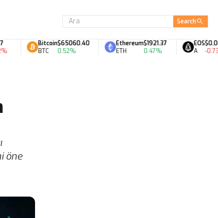
Search
Bitcoin
$65060.40
Ethereum
$1921.37
EOS
$0.06
BTC
0.52%
ETH
0.47%
A
-0.73%
m
ı
ni öne