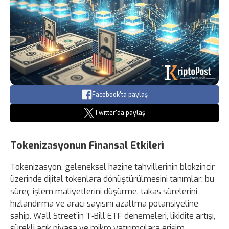
Facebook'ta paylaş
Twitter'da paylaş
Tokenizasyonun Finansal Etkileri
Tokenizasyon, geleneksel hazine tahvillerinin blokzincir
üzerinde dijital tokenlara dönüştürülmesini tanımlar; bu
süreç işlem maliyetlerini düşürme, takas sürelerini
hızlandırma ve aracı sayısını azaltma potansiyeline
sahip. Wall Street’in T‑Bill ETF denemeleri, likidite artışı,
sürekli açık piyasa ve mikro yatırımcılara erişim