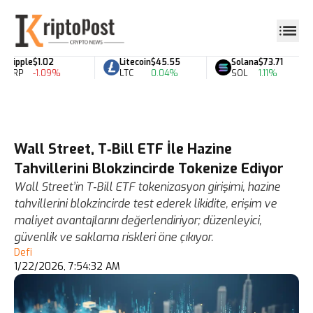
Ripple
$1.02
Litecoin
$45.55
Solana
$73.71
XRP
-1.09%
LTC
0.04%
SOL
1.11%
Wall Street, T‑Bill ETF İle Hazine
Tahvillerini Blokzincirde Tokenize Ediyor
Wall Street’in T‑Bill ETF tokenizasyon girişimi, hazine
tahvillerini blokzincirde test ederek likidite, erişim ve
maliyet avantajlarını değerlendiriyor; düzenleyici,
güvenlik ve saklama riskleri öne çıkıyor.
Defi
1/22/2026, 7:54:32 AM