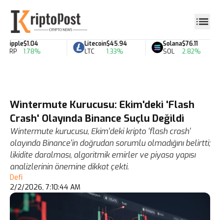
Ripple
$1.04
Litecoin
$45.94
Solana
$76.11
XRP
1.78%
LTC
1.33%
SOL
2.82%
Wintermute Kurucusu: Ekim'deki 'Flash
Crash' Olayında Binance Suçlu Değildi
Wintermute kurucusu, Ekim'deki kripto 'flash crash'
olayında Binance'in doğrudan sorumlu olmadığını belirtti;
likidite daralması, algoritmik emirler ve piyasa yapısı
analizlerinin önemine dikkat çekti.
Defi
2/2/2026, 7:10:44 AM