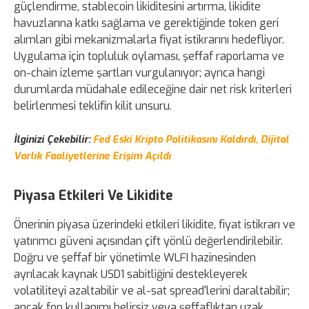
güçlendirme, stablecoin likiditesini artırma, likidite
havuzlarına katkı sağlama ve gerektiğinde token geri
alımları gibi mekanizmalarla fiyat istikrarını hedefliyor.
Uygulama için topluluk oylaması, şeffaf raporlama ve
on-chain izleme şartları vurgulanıyor; ayrıca hangi
durumlarda müdahale edileceğine dair net risk kriterleri
belirlenmesi teklifin kilit unsuru.
İlginizi Çekebilir:
Fed Eski Kripto Politikasını Kaldırdı, Dijital
Varlık Faaliyetlerine Erişim Açıldı
Piyasa Etkileri Ve Likidite
Önerinin piyasa üzerindeki etkileri likidite, fiyat istikrarı ve
yatırımcı güveni açısından çift yönlü değerlendirilebilir.
Doğru ve şeffaf bir yönetimle WLFI hazinesinden
ayrılacak kaynak USD1 sabitliğini destekleyerek
volatiliteyi azaltabilir ve al-sat spread'lerini daraltabilir;
ancak fon kullanımı belirsiz veya şeffaflıktan uzak