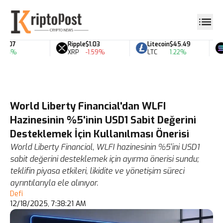
0.07
Ripple
$1.03
Litecoin
$45.49
.94%
XRP
-1.59%
LTC
1.22%
World Liberty Financial'dan WLFI
Hazinesinin %5'inin USD1 Sabit Değerini
Desteklemek İçin Kullanılması Önerisi
World Liberty Financial, WLFI hazinesinin %5'ini USD1
sabit değerini desteklemek için ayırma önerisi sundu;
teklifin piyasa etkileri, likidite ve yönetişim süreci
ayrıntılarıyla ele alınıyor.
Defi
12/18/2025, 7:38:21 AM