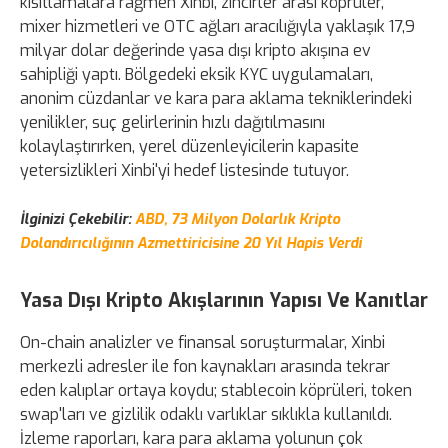
kısıtlamalara rağmen Xinbi, zincirler arası köprüler,
mixer hizmetleri ve OTC ağları aracılığıyla yaklaşık 17,9
milyar dolar değerinde yasa dışı kripto akışına ev
sahipliği yaptı. Bölgedeki eksik KYC uygulamaları,
anonim cüzdanlar ve kara para aklama tekniklerindeki
yenilikler, suç gelirlerinin hızlı dağıtılmasını
kolaylaştırırken, yerel düzenleyicilerin kapasite
yetersizlikleri Xinbi'yi hedef listesinde tutuyor.
İlginizi Çekebilir:
ABD, 73 Milyon Dolarlık Kripto
Dolandırıcılığının Azmettiricisine 20 Yıl Hapis Verdi
Yasa Dışı Kripto Akışlarının Yapısı Ve Kanıtlar
On-chain analizler ve finansal soruşturmalar, Xinbi
merkezli adresler ile fon kaynakları arasında tekrar
eden kalıplar ortaya koydu; stablecoin köprüleri, token
swap'ları ve gizlilik odaklı varlıklar sıklıkla kullanıldı.
İzleme raporları, kara para aklama yolunun çok