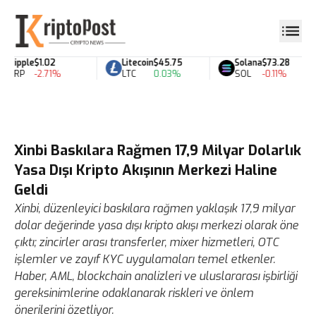
Ripple
$1.02
Litecoin
$45.75
Solana
$73.28
XRP
-2.71%
LTC
0.03%
SOL
-0.11%
Xinbi Baskılara Rağmen 17,9 Milyar Dolarlık
Yasa Dışı Kripto Akışının Merkezi Haline
Geldi
Xinbi, düzenleyici baskılara rağmen yaklaşık 17,9 milyar
dolar değerinde yasa dışı kripto akışı merkezi olarak öne
çıktı; zincirler arası transferler, mixer hizmetleri, OTC
işlemler ve zayıf KYC uygulamaları temel etkenler.
Haber, AML, blockchain analizleri ve uluslararası işbirliği
gereksinimlerine odaklanarak riskleri ve önlem
önerilerini özetliyor.