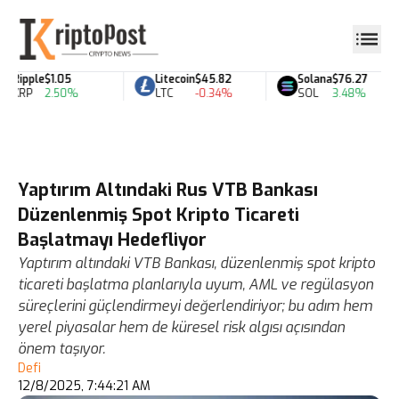
Ripple
$1.05
Litecoin
$45.82
Solana
$76.27
XRP
2.50%
LTC
-0.34%
SOL
3.48%
Yaptırım Altındaki Rus VTB Bankası
Düzenlenmiş Spot Kripto Ticareti
Başlatmayı Hedefliyor
Yaptırım altındaki VTB Bankası, düzenlenmiş spot kripto
ticareti başlatma planlarıyla uyum, AML ve regülasyon
süreçlerini güçlendirmeyi değerlendiriyor; bu adım hem
yerel piyasalar hem de küresel risk algısı açısından
önem taşıyor.
Defi
12/8/2025, 7:44:21 AM