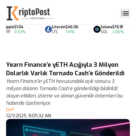
Ripple
$1.04
Litecoin
$46.06
Solana
$76.18
XRP
0.53%
LTC
1.14%
SOL
2.06%
Yearn Finance’e yETH Açığıyla 3 Milyon
Dolarlık Varlık Tornado Cash’e Gönderildi
Yearn Finance’in yETH havuzundaki açık sonucu 3
milyon doların Tornado Cash’e gönderildiği bildirildi;
olayın etkileri, izleme ve alınan güvenlik önlemleri bu
haberde özetleniyor.
Defi
12/1/2025, 8:05:32 AM