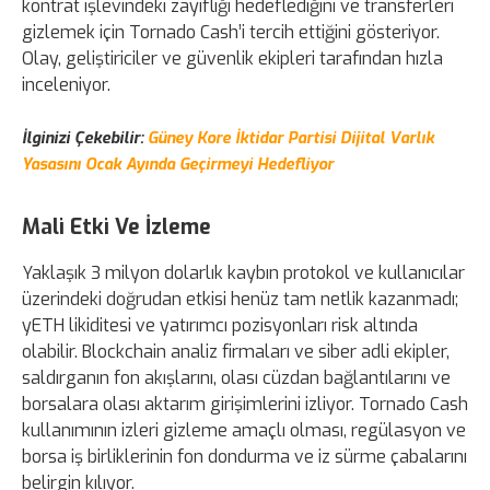
kontrat işlevindeki zayıflığı hedeflediğini ve transferleri
gizlemek için Tornado Cash’i tercih ettiğini gösteriyor.
Olay, geliştiriciler ve güvenlik ekipleri tarafından hızla
inceleniyor.
İlginizi Çekebilir:
Güney Kore İktidar Partisi Dijital Varlık
Yasasını Ocak Ayında Geçirmeyi Hedefliyor
Mali Etki Ve İzleme
Yaklaşık 3 milyon dolarlık kaybın protokol ve kullanıcılar
üzerindeki doğrudan etkisi henüz tam netlik kazanmadı;
yETH likiditesi ve yatırımcı pozisyonları risk altında
olabilir. Blockchain analiz firmaları ve siber adli ekipler,
saldırganın fon akışlarını, olası cüzdan bağlantılarını ve
borsalara olası aktarım girişimlerini izliyor. Tornado Cash
kullanımının izleri gizleme amaçlı olması, regülasyon ve
borsa iş birliklerinin fon dondurma ve iz sürme çabalarını
belirgin kılıyor.