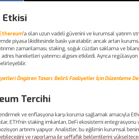
 Etkisi
Ethereum
’a olan uzun vadeli güvenini ve kurumsal yatırım stra
önemde piyasa likiditesinde baskı yaratabilir; ancak artan kurums
Yatırımın zamanlaması, staking, soğuk cüzdan saklama ve bilan
adres hareketleri yatırımcı algısını etkiledi. Ayrıca regülasyon
irleyebilir.
etleri Öngören Tasarı: Belirli Faaliyetler İçin Düzenleme Değ
eum Tercihi
şitlendirmek ve enflasyona karşı koruma sağlamak amacıyla Et
cılar, ETH’nin staking imkanları, DeFi ekosistemi entegrasyonu 
zisyon artırımı yapıyor. Analistler, bu eğilimin kurumsal be
rebileceğini ve raporlama ile şeffaflık beklentilerini yükseltece