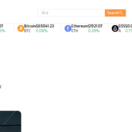
Search
Bitcoin
$65041.23
Ethereum
$1921.07
EOS
$0.07
BTC
0.08%
ETH
0.28%
A
0.71%
ı