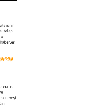
tejisinin
al talep
ço
 haberleri
işikliği
hereum’u
ve
nimsenmeyi
ğini