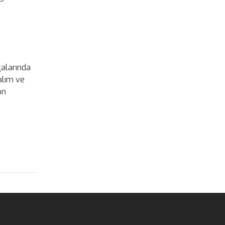
galarında
alım ve
on