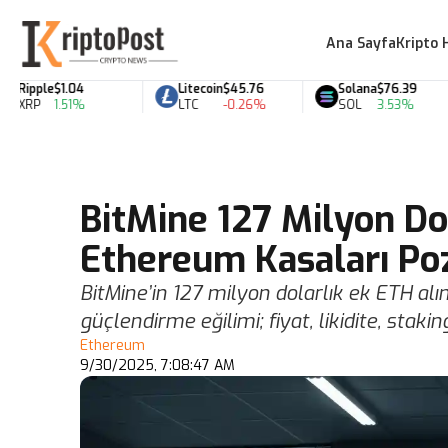
Ana Sayfa
Kripto 
ipple
$1.04
Litecoin
$45.76
Solana
$76.39
RP
1.51%
LTC
-0.26%
SOL
3.53%
BitMine 127 Milyon Do
Ethereum Kasaları Poz
BitMine’in 127 milyon dolarlık ek ETH a
güçlendirme eğilimi; fiyat, likidite, staki
Ethereum
9/30/2025, 7:08:47 AM