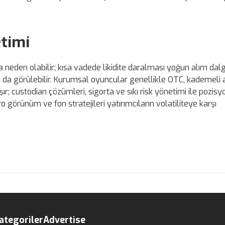
etimi
 neden olabilir; kısa vadede likidite daralması yoğun alım dal
ısı da görülebilir. Kurumsal oyuncular genellikle OTC, kademeli 
şır; custodian çözümleri, sigorta ve sıkı risk yönetimi ile pozisy
ro görünüm ve fon stratejileri yatırımcıların volatiliteye karşı
ategoriler
Advertise