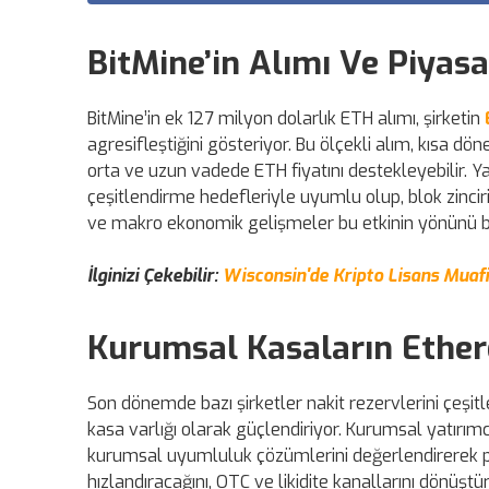
BitMine’in Alımı Ve Piyasa
BitMine’in ek 127 milyon dolarlık ETH alımı, şirketin
agresifleştiğini gösteriyor. Bu ölçekli alım, kısa d
orta ve uzun vadede ETH fiyatını destekleyebilir. 
çeşitlendirme hedefleriyle uyumlu olup, blok zinciri 
ve makro ekonomik gelişmeler bu etkinin yönünü bel
İlginizi Çekebilir:
Wisconsin'de Kripto Lisans Muafiy
Kurumsal Kasaların Ether
Son dönemde bazı şirketler nakit rezervlerini çe
kasa varlığı olarak güçlendiriyor. Kurumsal yatırım
kurumsal uyumluluk çözümlerini değerlendirerek po
hızlandıracağını, OTC ve likidite kanallarını dönüştü