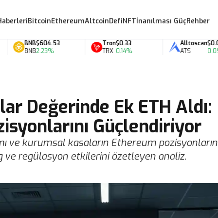
Haberleri
Bitcoin
Ethereum
Altcoin
Defi
NFT
İnanılması Güç
Rehber
BNB
$604.53
Tron
$0.33
Alltoscan
$0.07
BNB
2.23%
TRX
0.14%
ATS
0.09%
lar Değerinde Ek ETH Aldı:
isyonlarını Güçlendiriyor
lımı ve kurumsal kasaların Ethereum pozisyonların
ng ve regülasyon etkilerini özetleyen analiz.