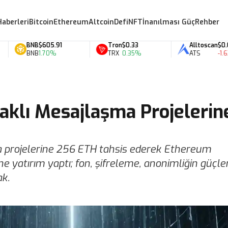
Haberleri
Bitcoin
Ethereum
Altcoin
Defi
NFT
İnanılması Güç
Rehber
BNB
$605.91
Tron
$0.33
Alltoscan
$0.07
BNB
1.70%
TRX
0.35%
ATS
-1.63%
daklı Mesajlaşma Projelerin
şma projelerine 256 ETH tahsis ederek Ethereum
 yatırım yaptı; fon, şifreleme, anonimliğin güçl
ak.