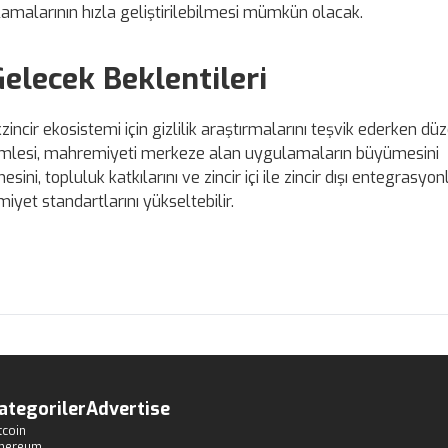
amalarının hızla geliştirilebilmesi mümkün olacak.
elecek Beklentileri
ncir ekosistemi için gizlilik araştırmalarını teşvik ederken düz
n hamlesi, mahremiyeti merkeze alan uygulamaların büyümesini
sini, topluluk katkılarını ve zincir içi ile zincir dışı entegrasyon
miyet standartlarını yükseltebilir.
ategoriler
Advertise
tcoin
thereum