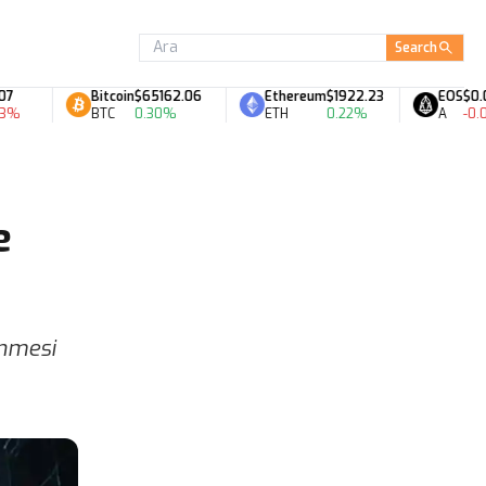
Search
Bitcoin
$65162.06
Ethereum
$1922.23
EOS
$0.06
BTC
0.30%
ETH
0.22%
A
-0.09%
e
enmesi