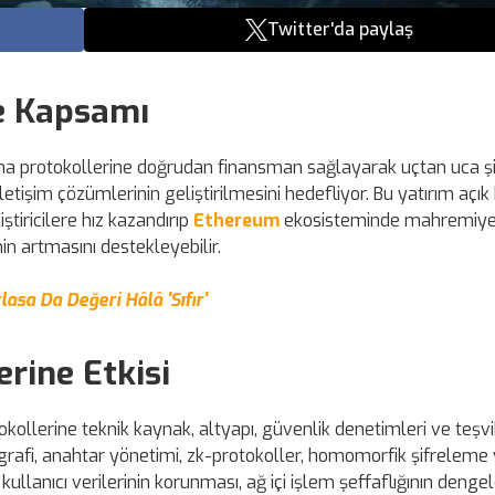
Twitter'da paylaş
Ve Kapsamı
laşma protokollerine doğrudan finansman sağlayarak uçtan uca ş
 iletişim çözümlerinin geliştirilmesini hedefliyor. Bu yatırım açı
tiricilere hız kazandırıp
Ethereum
ekosisteminde mahremiyet
n artmasını destekleyebilir.
lasa Da Değeri Hâlâ 'Sıfır'
erine Etkisi
kollerine teknik kaynak, altyapı, güvenlik denetimleri ve teşvi
ografi, anahtar yönetimi, zk-protokoller, homomorfik şifreleme
kullanıcı verilerinin korunması, ağ içi işlem şeffaflığının deng