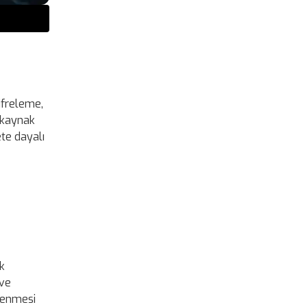
ifreleme,
k kaynak
e dayalı
k
 ve
elenmesi