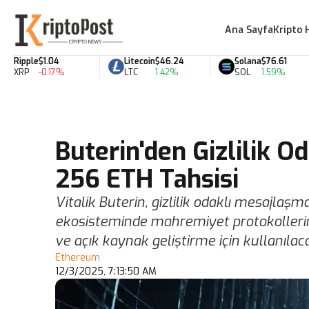
Ana Sayfa
Kripto 
ipple
$1.04
Litecoin
$46.24
Solana
$76.61
RP
-0.17%
LTC
1.42%
SOL
1.59%
Buterin'den Gizlilik O
256 ETH Tahsisi
Vitalik Buterin, gizlilik odaklı mesajla
ekosisteminde mahremiyet protokollerine
ve açık kaynak geliştirme için kullanılac
Ethereum
12/3/2025, 7:13:50 AM