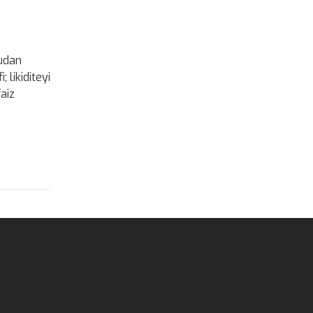
rudan
likiditeyi
faiz