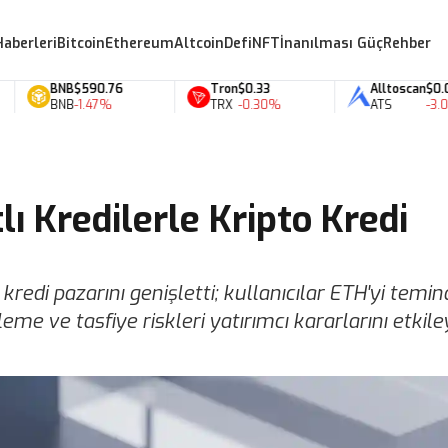
Haberleri
Bitcoin
Ethereum
Altcoin
Defi
NFT
İnanılması Güç
Rehber
BNB
$590.76
Tron
$0.33
Alltoscan
$0.07
BNB
-1.47%
TRX
-0.30%
ATS
-3.06%
ı Kredilerle Kripto Kredi
kredi pazarını genişletti; kullanıcılar ETH'yi temin
me ve tasfiye riskleri yatırımcı kararlarını etkiley