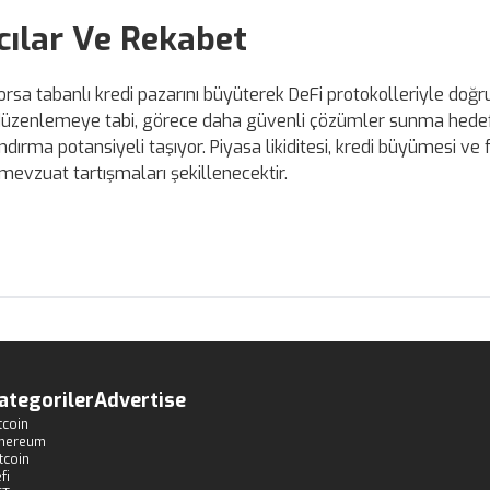
cılar Ve Rekabet
orsa tabanlı kredi pazarını büyüterek DeFi protokolleriyle doğ
n düzenlemeye tabi, görece daha güvenli çözümler sunma hedefi; 
ndırma potansiyeli taşıyor. Piyasa likiditesi, kredi büyümesi ve 
 mevzuat tartışmaları şekillenecektir.
ategoriler
Advertise
tcoin
thereum
tcoin
fi