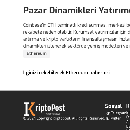
Pazar Dinamikleri Yatırım
Coinbase'in ETH teminatlı kredi sunması, merkezi b
rekabete neden olabilir. Kurumsal yatırımcılar içi
artırma ve kripto varlıkların finansallaşmasını hızla
dinamikleri izlenerek sektörde yeni iş modelleri ve
Ethereum
İlginizi çekebilecek Ethereum haberleri
Sosyal
K
Bi
Telegram
E
© 2024 Copyright Kriptopost. All Rights Reserved.
Twitter
Al
De