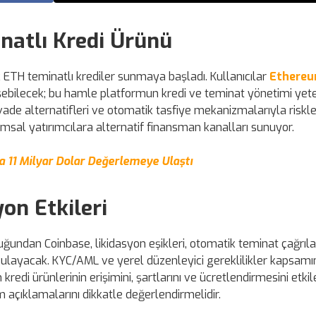
natlı Kredi Ürünü
 ETH teminatlı krediler sunmaya başladı. Kullanıcılar
Ethereu
rişebilecek; bu hamle platformun kredi ve teminat yönetimi yete
 vade alternatifleri ve otomatik tasfiye mekanizmalarıyla riskle
al yatırımcılara alternatif finansman kanalları sunuyor.
a 11 Milyar Dolar Değerlemeye Ulaştı
on Etkileri
uğundan Coinbase, likidasyon eşikleri, otomatik teminat çağrıla
gulayacak. KYC/AML ve yerel düzenleyici gereklilikler kapsam
di ürünlerinin erişimini, şartlarını ve ücretlendirmesini etkile
orm açıklamalarını dikkatle değerlendirmelidir.