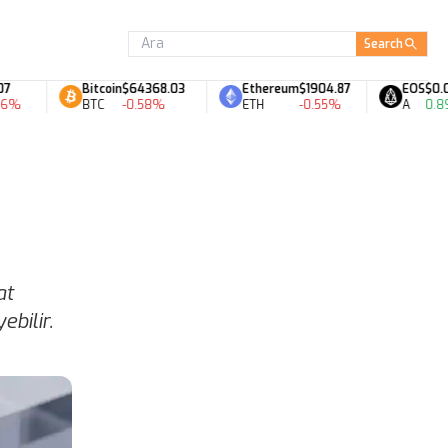
Search
Bitcoin
$64368.03
Ethereum
$1904.87
EOS
$0.07
BTC
-0.58%
ETH
-0.55%
A
0.89%
at
ebilir.