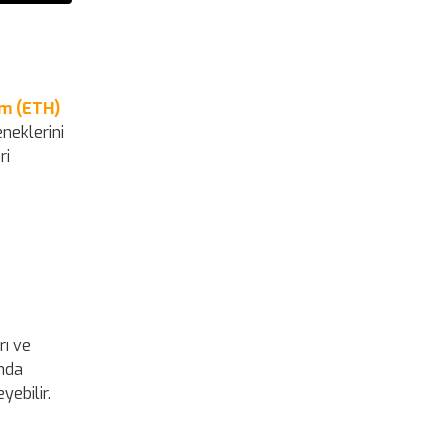
m (ETH)
neklerini
ri
rı ve
ında
yebilir.