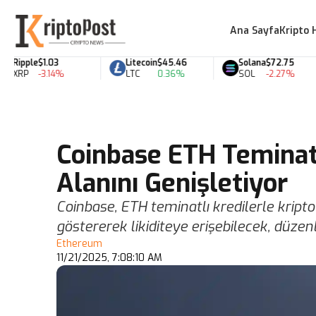
Ana Sayfa
Kripto 
Ripple
$1.03
Litecoin
$45.46
Solana
$72.75
XRP
-3.14%
LTC
0.36%
SOL
-2.27%
Coinbase ETH Teminatl
Alanını Genişletiyor
Coinbase, ETH teminatlı kredilerle kripto 
göstererek likiditeye erişebilecek, düzenle
Ethereum
11/21/2025, 7:08:10 AM