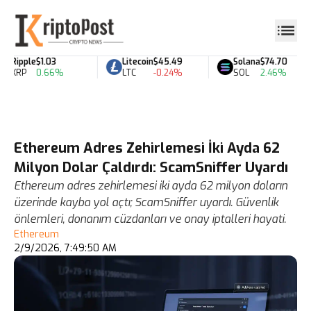
Ripple
$1.03
Litecoin
$45.49
Solana
$74.70
XRP
0.66%
LTC
-0.24%
SOL
2.46%
Ethereum Adres Zehirlemesi İki Ayda 62
Milyon Dolar Çaldırdı: ScamSniffer Uyardı
Ethereum adres zehirlemesi iki ayda 62 milyon doların
üzerinde kayba yol açtı; ScamSniffer uyardı. Güvenlik
önlemleri, donanım cüzdanları ve onay iptalleri hayati.
Ethereum
2/9/2026, 7:49:50 AM