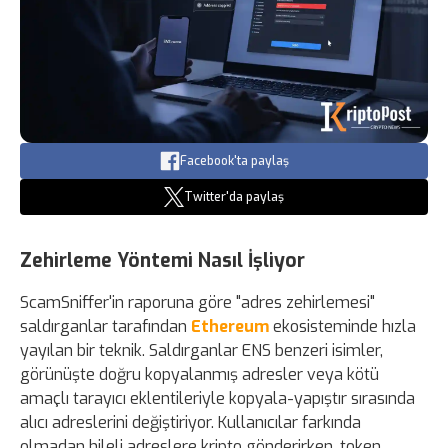
Facebook'ta paylaş
Twitter'da paylaş
Zehirleme Yöntemi Nasıl İşliyor
ScamSniffer'in raporuna göre "adres zehirlemesi"
saldırganlar tarafından
Ethereum
ekosisteminde hızla
yayılan bir teknik. Saldırganlar ENS benzeri isimler,
görünüşte doğru kopyalanmış adresler veya kötü
amaçlı tarayıcı eklentileriyle kopyala-yapıştır sırasında
alıcı adreslerini değiştiriyor. Kullanıcılar farkında
olmadan hileli adreslere kripto gönderirken, token