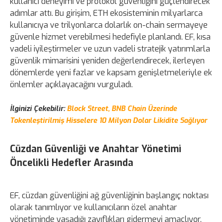
kullanıcı deneyimi ve protokol güvenliğini güçlendirecek
adımlar attı. Bu girişim, ETH ekosisteminin milyarlarca
kullanıcıya ve trilyonlarca dolarlık on-chain sermayeye
güvenle hizmet verebilmesi hedefiyle planlandı. EF, kısa
vadeli iyileştirmeler ve uzun vadeli stratejik yatırımlarla
güvenlik mimarisini yeniden değerlendirecek, ilerleyen
dönemlerde yeni fazlar ve kapsam genişletmeleriyle ek
önlemler açıklayacağını vurguladı.
İlginizi Çekebilir:
Block Street, BNB Chain Üzerinde
Tokenleştirilmiş Hisselere 10 Milyon Dolar Likidite Sağlıyor
Cüzdan Güvenliği ve Anahtar Yönetimi
Öncelikli Hedefler Arasında
EF, cüzdan güvenliğini ağ güvenliğinin başlangıç noktası
olarak tanımlıyor ve kullanıcıların özel anahtar
yönetiminde yaşadığı zayıflıkları gidermeyi amaçlıyor.