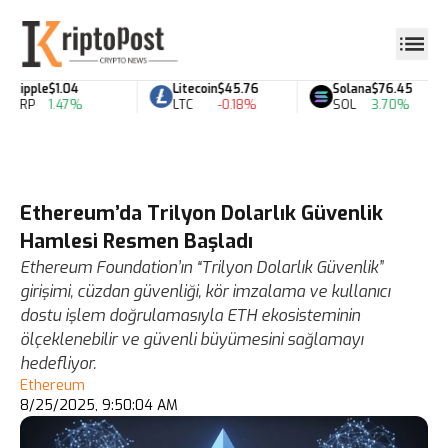
Ripple
$1.04
Litecoin
$45.76
Solana
$76.45
XRP
1.47%
LTC
-0.18%
SOL
3.70%
Ethereum’da Trilyon Dolarlık Güvenlik
Hamlesi Resmen Başladı
Ethereum Foundation’ın “Trilyon Dolarlık Güvenlik”
girişimi, cüzdan güvenliği, kör imzalama ve kullanıcı
dostu işlem doğrulamasıyla ETH ekosisteminin
ölçeklenebilir ve güvenli büyümesini sağlamayı
hedefliyor.
Ethereum
8/25/2025, 9:50:04 AM