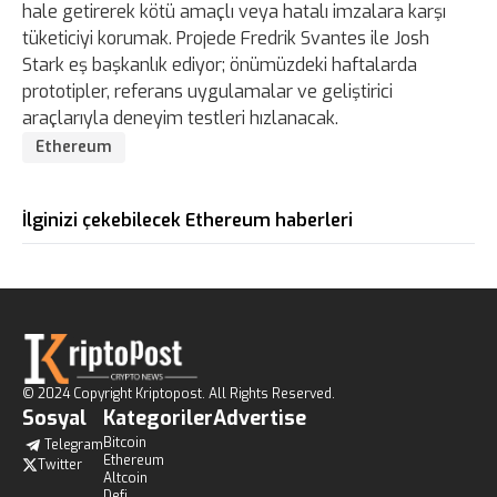
hale getirerek kötü amaçlı veya hatalı imzalara karşı
tüketiciyi korumak. Projede Fredrik Svantes ile Josh
Stark eş başkanlık ediyor; önümüzdeki haftalarda
prototipler, referans uygulamalar ve geliştirici
araçlarıyla deneyim testleri hızlanacak.
Ethereum
İlginizi çekebilecek Ethereum haberleri
© 2024 Copyright Kriptopost. All Rights Reserved.
Sosyal
Kategoriler
Advertise
Bitcoin
Telegram
Ethereum
Twitter
Altcoin
Defi