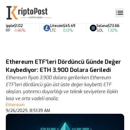
Ripple
$1.02
Litecoin
$45.49
Solana
$73.66
XRP
-1.46%
LTC
0.12%
SOL
1.32%
Ethereum ETF'leri Dördüncü Günde Değer
Kaybediyor: ETH 3.900 Dolara Geriledi
Ethereum fiyatı 3.900 dolara gerilerken Ethereum
ETF'leri dördüncü gün üst üste değer kaybetti; ETF
akışları, yatırımcı duyarlılığı ve teknik seviyelere ilişkin
kısa ve orta vadeli analiz.
Ethereum
9/26/2025, 8:51:39 AM