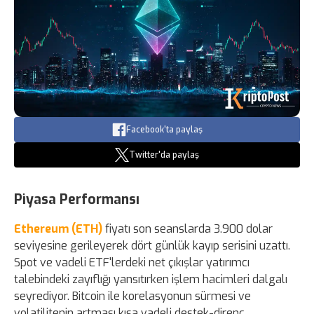
Facebook'ta paylaş
Twitter'da paylaş
Piyasa Performansı
Ethereum (ETH)
fiyatı son seanslarda 3.900 dolar
seviyesine gerileyerek dört günlük kayıp serisini uzattı.
Spot ve vadeli ETF'lerdeki net çıkışlar yatırımcı
talebindeki zayıflığı yansıtırken işlem hacimleri dalgalı
seyrediyor. Bitcoin ile korelasyonun sürmesi ve
volatilitenin artması kısa vadeli destek-direnç