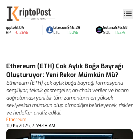
Ripple
$1.04
Litecoin
$46.29
Solana
$76.58
XRP
-0.26%
LTC
1.50%
SOL
1.52%
Ethereum (ETH) Çok Aylık Boğa Bayrağı
Oluşturuyor: Yeni Rekor Mümkün Mü?
Ethereum (ETH) çok aylık boğa bayrağı formasyonu
sergiliyor; teknik göstergeler, on-chain veriler ve hacim
doğrulaması yeni bir tüm zamanların en yüksek
seviyesinin mümkün olup olmadığını belirleyecek, riskler
ve hedefler analiz edildi.
Ethereum
10/15/2025, 7:49:48 AM