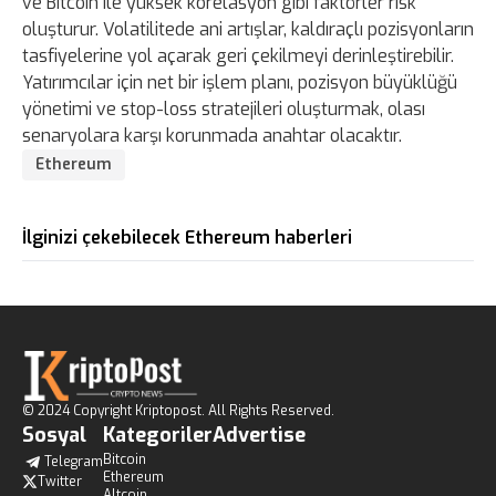
ve Bitcoin ile yüksek korelasyon gibi faktörler risk
oluşturur. Volatilitede ani artışlar, kaldıraçlı pozisyonların
tasfiyelerine yol açarak geri çekilmeyi derinleştirebilir.
Yatırımcılar için net bir işlem planı, pozisyon büyüklüğü
yönetimi ve stop-loss stratejileri oluşturmak, olası
senaryolara karşı korunmada anahtar olacaktır.
Ethereum
İlginizi çekebilecek Ethereum haberleri
© 2024 Copyright Kriptopost. All Rights Reserved.
Sosyal
Kategoriler
Advertise
Bitcoin
Telegram
Ethereum
Twitter
Altcoin